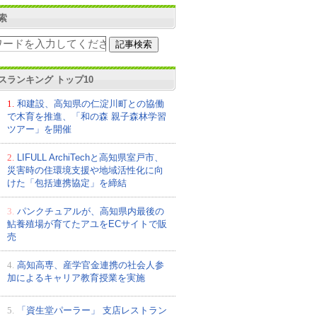
索
スランキング トップ10
1.
和建設、高知県の仁淀川町との協働
で木育を推進、「和の森 親子森林学習
ツアー」を開催
2.
LIFULL ArchiTechと高知県室戸市、
災害時の住環境支援や地域活性化に向
けた「包括連携協定」を締結
3.
パンクチュアルが、高知県内最後の
鮎養殖場が育てたアユをECサイトで販
売
4.
高知高専、産学官金連携の社会⼈参
加によるキャリア教育授業を実施
5.
「資生堂パーラー」 支店レストラン