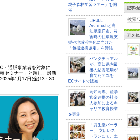
親子森林学習ツアー」を開
記事検
催
LIFULL
ArchiTechと高
知県室戸市、災
アクセ
害時の住環境支
援や地域活性化に向けた
「包括連携協定」を締結
パンクチュアル
が、高知県内最
C・通販事業者を対象に
後の鮎養殖場が
較セミナー」と題し、最新
育てたアユを
5年1月17日(金)13：30
ECサイトで販売
高知高専、産学
官金連携の社会
⼈参加によるキ
ャリア教育授業
を実施
「資生堂パーラ
ー」 支店レス
トランにて、土