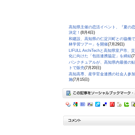
高知県主催の恋活イベント、『夏の恋フェ
決定！
(8月4日)
和建設、高知県の仁淀川町との協働で
林学習ツアー」を開催
(7月29日)
LIFULL ArchiTechと高知県室
化に向けた「包括連携協定」を締結
(
パンクチュアルが、高知県内最後の鮎
トで販売
(7月20日)
高知高専、産学官金連携の社会⼈参
施
(7月15日)