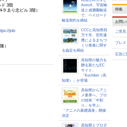
00～）
AstroX、宇宙輸
ド 3階
特集
送と成層圏輸送
 ゑり忠ビル 3階）
で、ペイロード
輸送契約を締結
お問い
CCCと高知県四
tps://job-
ご意見
万十市、官民連
携によるまちづ
プレス
くり推進に関す
）
る協定を締結
品
広告に
高知県の魅力を
贈る新たなEC
サイト、
「Kochibin（高
知便）」が登場
高知県からアニ
メ業界へ。プロ
の技術「中割
り」を学ぶ、
「アニメの基礎講座」開催
決定
高知県とプロダ