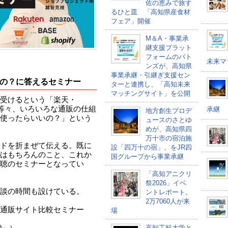
佐の恵みで旅す
るひと皿 「高知県産食材
フェア」開催
M＆A・事業承
継支援プラット
フォームのバト
未来マ
ンズが、高知県
事業承継・引継ぎ支援セン
の？に答えるセミナー
ターと連携し、「高知未来
マッチングサイト」を公開
受けるという「楽天・
opify等々、いろいろな通販の仕組
承継
地方創生プロデ
使ったらいいの？」という
ュースのさとゆ
めが、高知県四
万十市の宿泊施
ドを折まぜて伝える。既に
設「四万十の宿」、をJR四
はもちろんのこと、これか
国グループから事業承継
聴のセミナーとなってい
「高知アニクリ
祭2026」イベ
談の時間も設けている。
ントレポート。
2万7060人が来
通販サイト比較セミナー
場
高知工科大学と