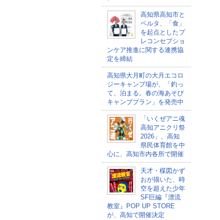
高知県高知市と
ベルタ、「食」
を起点としたプ
レコンセプショ
ンケア推進に関する連携協
定を締結
高知県大月町の大月エコロ
ジーキャンプ場が、「釣っ
て、泊まる。春の海あそび
キャンププラン」を発売中
「いくぜアニ魂
高知アニクリ祭
2026」、高知
県民体育館を中
心に、高知市内各所で開催
天才・楳図かず
おが描いた、時
空を超えた少年
SF巨編『漂流
教室』POP UP STORE
が、高知で開催決定