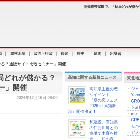
高知市帯屋町で、「結局どれが儲か
かる？通販サイト比較セミナー」開催
局どれが儲かる？
高知に関する新着ニュース
東北地
ー」開催
・
ジャ
高知県主催の恋
活イベント、
・
Yah
2024年12月16日 09:00
『夏の恋フェス
・
GRO
2026 in 高知新
・
T-
港』開催決定！
・
mixi
・
GRE
和建設、高知県
・
モバ
の仁淀川町との
・
アメ
協働で木育を推
進、「和の森