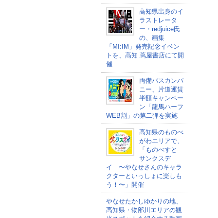
高知県出身のイ
ラストレータ
ー・redjuice氏
の、画集
「MI:IM」発売記念イベン
トを、高知 蔦屋書店にて開
催
両備バスカンパ
ニー、片道運賃
半額キャンペー
ン「龍馬ハーフ
WEB割」の第二弾を実施
高知県のものべ
がわエリアで、
「ものべすと
サンクスデ
イ 〜やなせさんのキャラ
クターといっしょに楽しも
う！〜」開催
やなせたかしゆかりの地、
高知県・物部川エリアの観