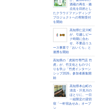
酒蔵の再生・拠
点化を目的とし
たクラウドファンディング
プロジェクトへの寄附受付
を開始
高知県仁淀川町
が、引越しピー
ク時期に合わ
せ、不要品リユ
ース事業で「おいくら」と
連携を開始
高知県の「虎斑竹専門店 竹
虎」が、竹文化とものづく
りを学ぶ「竹虎インターン
シップ2026」参加者募集開
始
高知県本山町の
清流・汗見川の
ほとりに、一日
一組限定の貸切
宿「一軒宿あせみ」オープ
ン