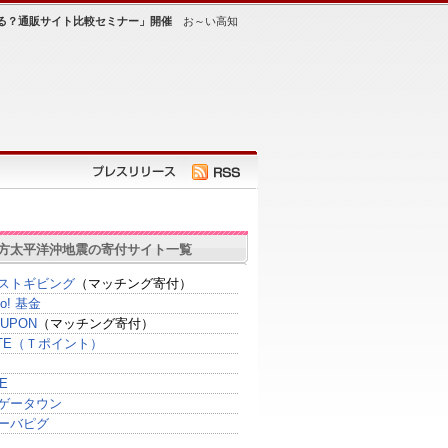
る？通販サイト比較セミナー」開催
お～い高知
方太平洋沖地震の寄付サイト一覧
ストギビング
（マッチング寄付）
oo! 基金
UPON
（マッチング寄付）
SITE（Ｔポイント）
E
ゲータウン
ーバピグ