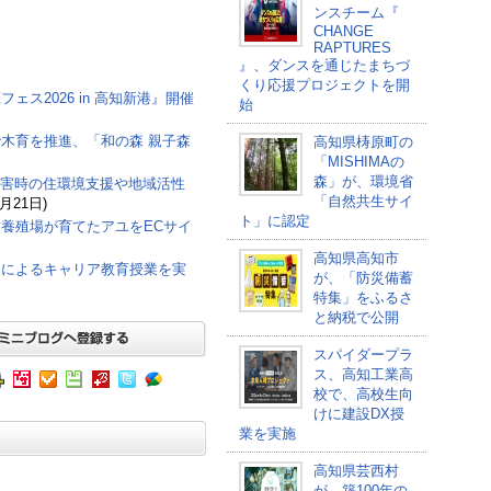
ンスチーム『
CHANGE
RAPTURES
』、ダンスを通じたまちづ
くり応援プロジェクトを開
ス2026 in 高知新港』開催
始
木育を推進、「和の森 親子森
高知県梼原町の
「MISHIMAの
森」が、環境省
戸市、災害時の住環境支援や地域活性
「自然共生サイ
7月21日)
ト」に認定
養殖場が育てたアユをECサイ
高知県高知市
加によるキャリア教育授業を実
が、「防災備蓄
特集」をふるさ
と納税で公開
スパイダープラ
ス、高知工業高
校で、高校生向
けに建設DX授
業を実施
高知県芸西村
が、築100年の