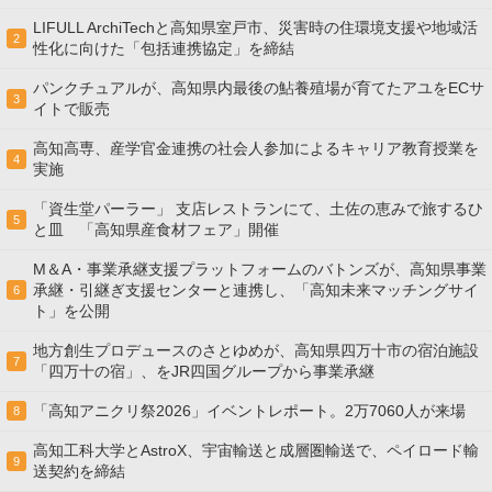
LIFULL ArchiTechと高知県室戸市、災害時の住環境支援や地域活
2
性化に向けた「包括連携協定」を締結
パンクチュアルが、高知県内最後の鮎養殖場が育てたアユをECサ
3
イトで販売
高知高専、産学官金連携の社会⼈参加によるキャリア教育授業を
4
実施
「資生堂パーラー」 支店レストランにて、土佐の恵みで旅するひ
5
と皿 「高知県産食材フェア」開催
M＆A・事業承継支援プラットフォームのバトンズが、高知県事業
承継・引継ぎ支援センターと連携し、「高知未来マッチングサイ
6
ト」を公開
地方創生プロデュースのさとゆめが、高知県四万十市の宿泊施設
7
「四万十の宿」、をJR四国グループから事業承継
「高知アニクリ祭2026」イベントレポート。2万7060人が来場
8
高知工科大学とAstroX、宇宙輸送と成層圏輸送で、ペイロード輸
9
送契約を締結