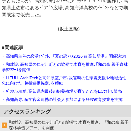
子どもたちが､｢高知の海｣をﾃｰﾏにﾊﾟｯｹｰｼﾞﾃﾞｻﾞｲﾝを製作し､高
知県土佐市にあるﾄﾞﾗｺﾞﾝ広場､高知海洋高校のｲﾍﾞﾝﾄなどで期
間限定で販売した｡
(坂土直隆)
■関連記事
・高知県主催の恋活ｲﾍﾞﾝﾄ､『夏の恋ﾌｪｽ2026 in 高知新港』開催決定!
・和建設､高知県の仁淀川町との協働で木育を推進､｢和の森 親子森林
学習ﾂｱｰ｣を開催
・LIFULL ArchiTechと高知県室戸市､災害時の住環境支援や地域活性
化に向けた｢包括連携協定｣を締結
・ﾊﾟﾝｸﾁｭｱﾙが､高知県内最後の鮎養殖場が育てたｱﾕをECｻｲﾄで販売
・高知高専､産学官金連携の社会⼈参加によるｷｬﾘｱ教育授業を実施
アクセスランキング
和建設、高知県の仁淀川町との協働で木育を推進、「和の森 親子
1
森林学習ツアー」を開催