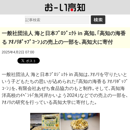
一般社団法人 海と日本ﾌﾟﾛｼﾞｪｸﾄ in 高知､｢高知の海香
る ｱｵﾉﾘﾎﾟｯﾌﾟｺｰﾝ｣の売上の一部を､高知大に寄付
2025年4月2日 07:00
一般社団法人 海と日本ﾌﾟﾛｼﾞｪｸﾄ in 高知は､ｱｵﾉﾘを守りたいと
いう子どもたちの思いが込められた｢高知の海香る ｱｵﾉﾘﾎﾟｯﾌﾟ
ｺｰﾝ｣を､有限会社あぜち食品協力のもと制作｡そして､高知海
洋高校のｲﾍﾞﾝﾄ｢魚河岸かいよう2024｣などでの売上の一部を､
ｱｵﾉﾘの研究を行っている高知大学に寄付した｡