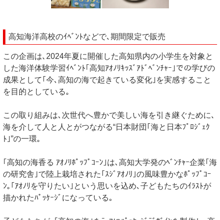
高知海洋高校のｲﾍﾞﾝﾄなどで､期間限定で販売
この企画は､2024年夏に開催した高知県内の小学生を対象と
した海洋体験学習ｲﾍﾞﾝﾄ｢高知ｱｵﾉﾘｷｯｽﾞｱﾄﾞﾍﾞﾝﾁｬｰ｣での学びの
成果として｢今､高知の海で起きている変化｣を実感すること
を目的としている｡
この取り組みは､次世代へ豊かで美しい海を引き継ぐために､
海を介して人と人とがつながる“日本財団｢海と日本ﾌﾟﾛｼﾞｪｸ
ﾄ｣”の一環｡
｢高知の海香る ｱｵﾉﾘﾎﾟｯﾌﾟｺｰﾝ｣は､高知大学発のﾍﾞﾝﾁｬｰ企業｢海
の研究舎｣で陸上栽培された｢ｽｼﾞｱｵﾉﾘ｣の風味豊かなﾎﾟｯﾌﾟｺｰ
ﾝ｡｢ｱｵﾉﾘを守りたい｣という思いを込め､子どもたちのｲﾗｽﾄが
描かれたﾊﾟｯｹｰｼﾞになっている｡