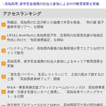
・高知高専､産学官金連携の社会⼈参加によるｷｬﾘｱ教育授業を実施
アクセスランキング
和建設、高知県の仁淀川町との協働で木育を推進、「和の森 親子
1
森林学習ツアー」を開催
LIFULL ArchiTechと高知県室戸市、災害時の住環境支援や地域活
2
性化に向けた「包括連携協定」を締結
パンクチュアルが、高知県内最後の鮎養殖場が育てたアユをECサ
3
イトで販売
高知高専、産学官金連携の社会⼈参加によるキャリア教育授業を
4
実施
「資生堂パーラー」 支店レストランにて、土佐の恵みで旅するひ
5
と皿 「高知県産食材フェア」開催
M＆A・事業承継支援プラットフォームのバトンズが、高知県事業
承継・引継ぎ支援センターと連携し、「高知未来マッチングサイ
6
ト」を公開
地方創生プロデュースのさとゆめが、高知県四万十市の宿泊施設