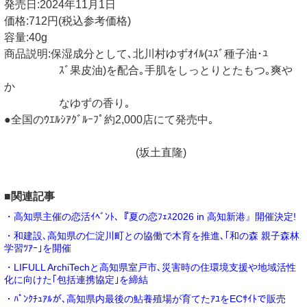
発売日:2024年11月1日
価格:712円(税込参考価格)
容量:40g
商品説明:保湿成分として､北川村ゆずｵｲﾙ(ﾕｽﾞ種子油･ﾕ
ｽﾞ果皮油)を配合｡手肌をしっとりとたもつ｡爽や
か
なゆずの香り｡
●全国のｳｴﾙｼｱｸﾞﾙｰﾌﾟ約2,000店にて発売中｡
(坂土直隆)
■関連記事
・高知県主催の恋活ｲﾍﾞﾝﾄ､『夏の恋ﾌｪｽ2026 in 高知新港』開催決定!
・和建設､高知県の仁淀川町との協働で木育を推進､｢和の森 親子森林
学習ﾂｱｰ｣を開催
・LIFULL ArchiTechと高知県室戸市､災害時の住環境支援や地域活性
化に向けた｢包括連携協定｣を締結
・ﾊﾟﾝｸﾁｭｱﾙが､高知県内最後の鮎養殖場が育てたｱﾕをECｻｲﾄで販売