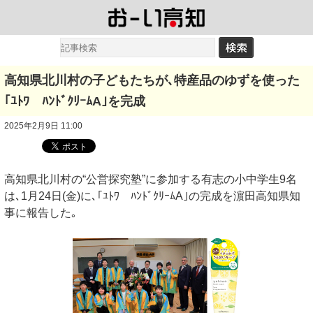
高知県北川村の子どもたちが､特産品のゆずを使った
｢ﾕﾄﾜ ﾊﾝﾄﾞｸﾘｰﾑA｣を完成
2025年2月9日 11:00
高知県北川村の“公営探究塾”に参加する有志の小中学生9名
は､1月24日(金)に､｢ﾕﾄﾜ ﾊﾝﾄﾞｸﾘｰﾑA｣の完成を濵田高知県知
事に報告した｡