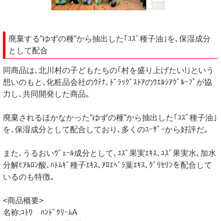
廃棄する”ゆずの種”から抽出した｢ﾕｽﾞ種子油｣を､保湿成分
として配合
同商品は､北川村の子どもたちの｢村を盛り上げたい!｣という
想いのもと､化粧品会社のｳﾃﾅ､ﾄﾞﾗｯｸﾞｽﾄｱのｳｴﾙｼｱｸﾞﾙｰﾌﾟが協
力し､共同開発した商品｡
廃棄されるほかなかった”ゆずの種”から抽出した｢ﾕｽﾞ種子油｣
を､保湿成分として配合しており､多くのﾕｰｻﾞｰから好評だ｡
また､うるおいｳﾞｪｰﾙ成分として､ﾕｽﾞ果実ｴｷｽ､ﾕｽﾞ果実水､加水
分解ﾋｱﾙﾛﾝ酸､ﾊﾄﾑｷﾞ種子ｴｷｽ､ｱﾛｴﾍﾞﾗ葉ｴｷｽ､ｸﾞﾘｾﾘﾝを配合して
いるのも特徴｡
<商品概要>
名称:ﾕﾄﾜ ﾊﾝﾄﾞｸﾘｰﾑA