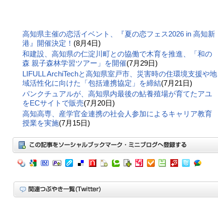
高知県主催の恋活イベント、『夏の恋フェス2026 in 高知新
港』開催決定！
(8月4日)
和建設、高知県の仁淀川町との協働で木育を推進、「和の
森 親子森林学習ツアー」を開催
(7月29日)
LIFULL ArchiTechと高知県室戸市、災害時の住環境支援や地
域活性化に向けた「包括連携協定」を締結
(7月21日)
パンクチュアルが、高知県内最後の鮎養殖場が育てたアユ
をECサイトで販売
(7月20日)
高知高専、産学官金連携の社会⼈参加によるキャリア教育
授業を実施
(7月15日)