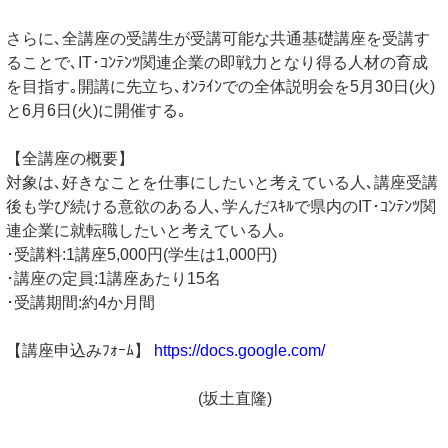
さらに､全講座の受講生が受講可能な共通基礎講座を受講す
ることで､IT･ｺﾝﾃﾝﾂ関連企業の即戦力となり得る人材の育成
を目指す｡開講に先立ち､ｵﾝﾗｲﾝでの全体説明会を5月30日(火)
と6月6日(火)に開催する｡
【全講座の概要】
対象は､好きなことを仕事にしたいと考えている人､講座受講
後も学び続ける意欲のある人､学んだｽｷﾙで県内のIT･ｺﾝﾃﾝﾂ関
連企業に就転職したいと考えている人｡
･受講料:1講座5,000円(学生は1,000円)
･講座の定員:1講座あたり15名
･受講期間:約4か月間
【講座申込みﾌｫｰﾑ】
https://docs.google.com/
(坂土直隆)