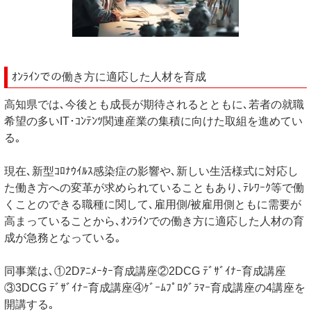
ｵﾝﾗｲﾝでの働き方に適応した人材を育成
高知県では､今後とも成長が期待されるとともに､若者の就職
希望の多いIT･ｺﾝﾃﾝﾂ関連産業の集積に向けた取組を進めてい
る｡
現在､新型ｺﾛﾅｳｲﾙｽ感染症の影響や､新しい生活様式に対応し
た働き方への変革が求められていることもあり､ﾃﾚﾜｰｸ等で働
くことのできる職種に関して､雇用側/被雇用側ともに需要が
高まっていることから､ｵﾝﾗｲﾝでの働き方に適応した人材の育
成が急務となっている｡
同事業は､①2Dｱﾆﾒｰﾀｰ育成講座②2DCG ﾃﾞｻﾞｲﾅｰ育成講座
③3DCG ﾃﾞｻﾞｲﾅｰ育成講座④ｹﾞｰﾑﾌﾟﾛｸﾞﾗﾏｰ育成講座の4講座を
開講する｡