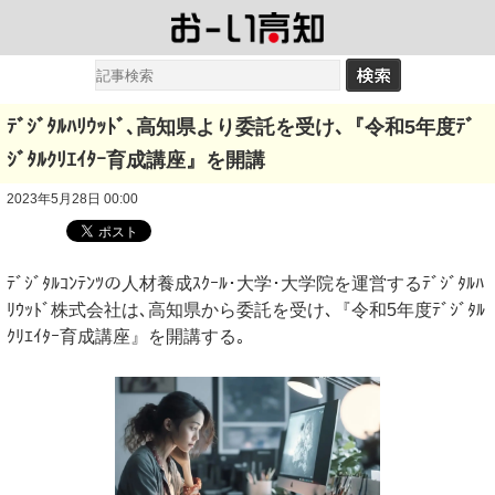
ﾃﾞｼﾞﾀﾙﾊﾘｳｯﾄﾞ､高知県より委託を受け､『令和5年度ﾃﾞ
ｼﾞﾀﾙｸﾘｴｲﾀｰ育成講座』を開講
2023年5月28日 00:00
ﾃﾞｼﾞﾀﾙｺﾝﾃﾝﾂの人材養成ｽｸｰﾙ･大学･大学院を運営するﾃﾞｼﾞﾀﾙﾊ
ﾘｳｯﾄﾞ株式会社は､高知県から委託を受け､『令和5年度ﾃﾞｼﾞﾀﾙ
ｸﾘｴｲﾀｰ育成講座』を開講する｡