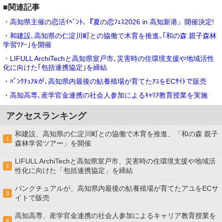
■関連記事
・高知県主催の恋活ｲﾍﾞﾝﾄ､『夏の恋ﾌｪｽ2026 in 高知新港』開催決定!
・和建設､高知県の仁淀川町との協働で木育を推進､｢和の森 親子森林
学習ﾂｱｰ｣を開催
・LIFULL ArchiTechと高知県室戸市､災害時の住環境支援や地域活性
化に向けた｢包括連携協定｣を締結
・ﾊﾟﾝｸﾁｭｱﾙが､高知県内最後の鮎養殖場が育てたｱﾕをECｻｲﾄで販売
・高知高専､産学官金連携の社会⼈参加によるｷｬﾘｱ教育授業を実施
アクセスランキング
和建設、高知県の仁淀川町との協働で木育を推進、「和の森 親子
1
森林学習ツアー」を開催
LIFULL ArchiTechと高知県室戸市、災害時の住環境支援や地域活
2
性化に向けた「包括連携協定」を締結
パンクチュアルが、高知県内最後の鮎養殖場が育てたアユをECサ
3
イトで販売
高知高専、産学官金連携の社会⼈参加によるキャリア教育授業を
4