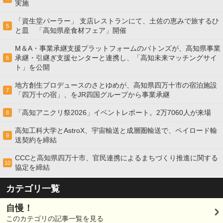
実施
「資生堂パーラー」 支店レストランにて、土佐の恵みで旅するひ
5
と皿 「高知県産食材フェア」開催
M＆A・事業承継支援プラットフォームのバトンズが、高知県事業
承継・引継ぎ支援センターと連携し、「高知未来マッチングサイ
6
ト」を公開
地方創生プロデュースのさとゆめが、高知県四万十市の宿泊施設
7
「四万十の宿」、をJR四国グループから事業承継
「高知アニクリ祭2026」イベントレポート。2万7060人が来場
8
高知工科大学とAstroX、宇宙輸送と成層圏輸送で、ペイロード輸
9
送契約を締結
CCCと高知県四万十市、官民連携によるまちづくり推進に関する
10
協定を締結
カテゴリ一覧
自慢！
このカテゴリの記事一覧を見る