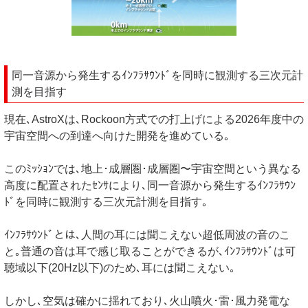
同一音源から発生するｲﾝﾌﾗｻｳﾝﾄﾞを同時に観測する三次元計
測を目指す
現在､AstroXは､Rockoon方式での打上げによる2026年度中の
宇宙空間への到達へ向けた開発を進めている｡
このﾐｯｼｮﾝでは､地上･成層圏･成層圏〜宇宙空間という異なる
高度に配置されたｾﾝｻにより､同一音源から発生するｲﾝﾌﾗｻｳﾝ
ﾄﾞを同時に観測する三次元計測を目指す｡
ｲﾝﾌﾗｻｳﾝﾄﾞとは､人間の耳には聞こえない超低周波の音のこ
と｡普通の音は耳で感じ取ることができるが､ｲﾝﾌﾗｻｳﾝﾄﾞは可
聴域以下(20Hz以下)のため､耳には聞こえない｡
しかし､空気は確かに揺れており､火山噴火･雷･風力発電な