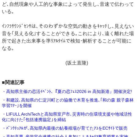
ど､自然現象や人工的な事象によって発生し､音速で伝わって
いる｡
ｲﾝﾌﾗｻｳﾝﾄﾞｾﾝｻは､そのわずかな空気の動きをｷｬｯﾁし､見えない
音を｢見える化｣することができる｡これにより､遠く離れた場
所で起きた出来事を準ﾘｱﾙﾀｲﾑで検知･解析することが可能に
なる｡
(坂土直隆)
■関連記事
・高知県主催の恋活ｲﾍﾞﾝﾄ､『夏の恋ﾌｪｽ2026 in 高知新港』開催決定!
・和建設､高知県の仁淀川町との協働で木育を推進､｢和の森 親子森林
学習ﾂｱｰ｣を開催
・LIFULL ArchiTechと高知県室戸市､災害時の住環境支援や地域活性
化に向けた｢包括連携協定｣を締結
・ﾊﾟﾝｸﾁｭｱﾙが､高知県内最後の鮎養殖場が育てたｱﾕをECｻｲﾄで販売
・高知高専､産学官金連携の社会⼈参加によるｷｬﾘｱ教育授業を実施