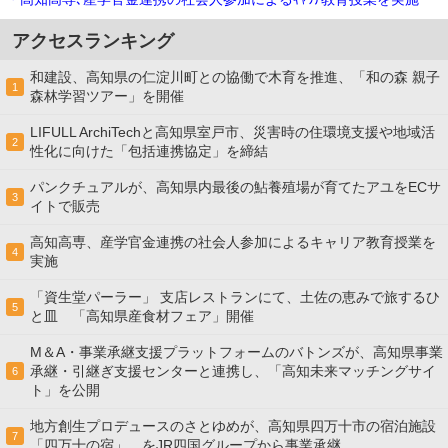
アクセスランキング
和建設、高知県の仁淀川町との協働で木育を推進、「和の森 親子
1
森林学習ツアー」を開催
LIFULL ArchiTechと高知県室戸市、災害時の住環境支援や地域活
2
性化に向けた「包括連携協定」を締結
パンクチュアルが、高知県内最後の鮎養殖場が育てたアユをECサ
3
イトで販売
高知高専、産学官金連携の社会⼈参加によるキャリア教育授業を
4
実施
「資生堂パーラー」 支店レストランにて、土佐の恵みで旅するひ
5
と皿 「高知県産食材フェア」開催
M＆A・事業承継支援プラットフォームのバトンズが、高知県事業
承継・引継ぎ支援センターと連携し、「高知未来マッチングサイ
6
ト」を公開
地方創生プロデュースのさとゆめが、高知県四万十市の宿泊施設
7
「四万十の宿」、をJR四国グループから事業承継