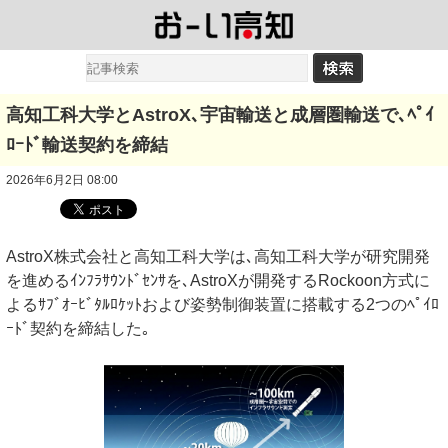
高知工科大学とAstroX､宇宙輸送と成層圏輸送で､ﾍﾟｲ
ﾛｰﾄﾞ輸送契約を締結
2026年6月2日 08:00
AstroX株式会社と高知工科大学は､高知工科大学が研究開発
を進めるｲﾝﾌﾗｻｳﾝﾄﾞｾﾝｻを､AstroXが開発するRockoon方式に
よるｻﾌﾞｵｰﾋﾞﾀﾙﾛｹｯﾄおよび姿勢制御装置に搭載する2つのﾍﾟｲﾛ
ｰﾄﾞ契約を締結した｡