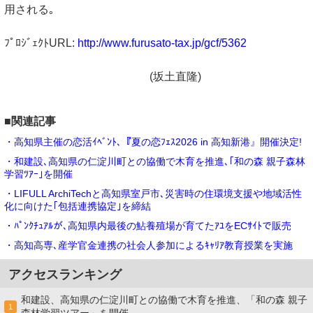
用される｡
ﾌﾟﾛｼﾞｪｸﾄURL:
http://www.furusato-tax.jp/gcf/5362
(坂土直隆)
■関連記事
・高知県主催の恋活ｲﾍﾞﾝﾄ､『夏の恋ﾌｪｽ2026 in 高知新港』開催決定!
・和建設､高知県の仁淀川町との協働で木育を推進､｢和の森 親子森林
学習ﾂｱｰ｣を開催
・LIFULL ArchiTechと高知県室戸市､災害時の住環境支援や地域活性
化に向けた｢包括連携協定｣を締結
・ﾊﾟﾝｸﾁｭｱﾙが､高知県内最後の鮎養殖場が育てたｱﾕをECｻｲﾄで販売
・高知高専､産学官金連携の社会⼈参加によるｷｬﾘｱ教育授業を実施
アクセスランキング
和建設、高知県の仁淀川町との協働で木育を推進、「和の森 親子
1