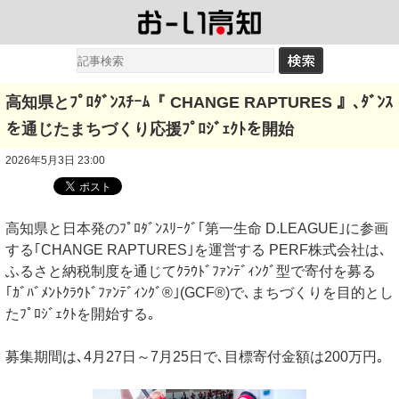
高知県とﾌﾟﾛﾀﾞﾝｽﾁｰﾑ『 CHANGE RAPTURES 』､ﾀﾞﾝｽ
を通じたまちづくり応援ﾌﾟﾛｼﾞｪｸﾄを開始
2026年5月3日 23:00
高知県と日本発のﾌﾟﾛﾀﾞﾝｽﾘｰｸﾞ｢第一生命 D.LEAGUE｣に参画
する｢CHANGE RAPTURES｣を運営する PERF株式会社は､
ふるさと納税制度を通じてｸﾗｳﾄﾞﾌｧﾝﾃﾞｨﾝｸﾞ型で寄付を募る
｢ｶﾞﾊﾞﾒﾝﾄｸﾗｳﾄﾞﾌｧﾝﾃﾞｨﾝｸﾞ®｣(GCF®)で､まちづくりを目的とし
たﾌﾟﾛｼﾞｪｸﾄを開始する｡
募集期間は､4月27日～7月25日で､目標寄付金額は200万円｡