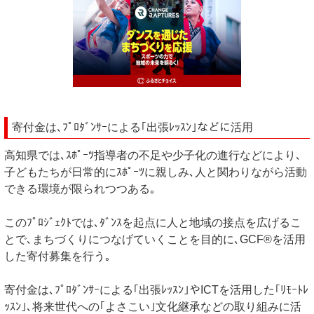
寄付金は､ﾌﾟﾛﾀﾞﾝｻｰによる｢出張ﾚｯｽﾝ｣などに活用
高知県では､ｽﾎﾟｰﾂ指導者の不足や少子化の進行などにより､
子どもたちが日常的にｽﾎﾟｰﾂに親しみ､人と関わりながら活動
できる環境が限られつつある｡
このﾌﾟﾛｼﾞｪｸﾄでは､ﾀﾞﾝｽを起点に人と地域の接点を広げるこ
とで､まちづくりにつなげていくことを目的に､GCF®を活用
した寄付募集を行う｡
寄付金は､ﾌﾟﾛﾀﾞﾝｻｰによる｢出張ﾚｯｽﾝ｣やICTを活用した｢ﾘﾓｰﾄﾚ
ｯｽﾝ｣､将来世代への｢よさこい｣文化継承などの取り組みに活