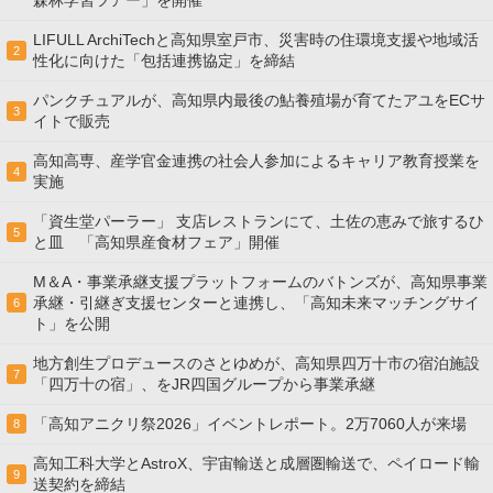
森林学習ツアー」を開催
LIFULL ArchiTechと高知県室戸市、災害時の住環境支援や地域活
2
性化に向けた「包括連携協定」を締結
パンクチュアルが、高知県内最後の鮎養殖場が育てたアユをECサ
3
イトで販売
高知高専、産学官金連携の社会⼈参加によるキャリア教育授業を
4
実施
「資生堂パーラー」 支店レストランにて、土佐の恵みで旅するひ
5
と皿 「高知県産食材フェア」開催
M＆A・事業承継支援プラットフォームのバトンズが、高知県事業
承継・引継ぎ支援センターと連携し、「高知未来マッチングサイ
6
ト」を公開
地方創生プロデュースのさとゆめが、高知県四万十市の宿泊施設
7
「四万十の宿」、をJR四国グループから事業承継
「高知アニクリ祭2026」イベントレポート。2万7060人が来場
8
高知工科大学とAstroX、宇宙輸送と成層圏輸送で、ペイロード輸
9
送契約を締結