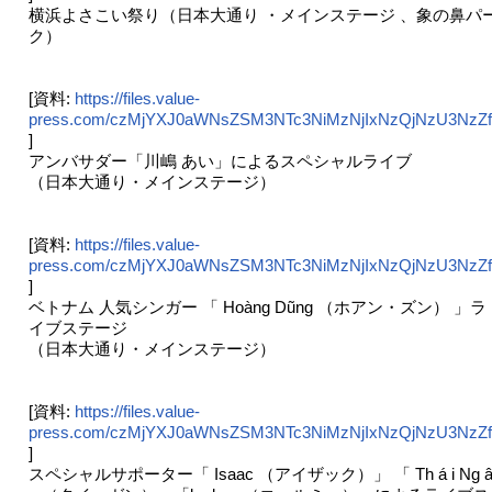
横浜よさこい祭り（日本大通り ・メインステージ 、象の鼻パ
ク）
[資料:
https://files.value-
press.com/czMjYXJ0aWNsZSM3NTc3NiMzNjIxNzQjNzU3NzZ
]
アンバサダー「川嶋 あい」によるスペシャルライブ
（日本大通り・メインステージ）
[資料:
https://files.value-
press.com/czMjYXJ0aWNsZSM3NTc3NiMzNjIxNzQjNzU3NzZ
]
ベトナム 人気シンガー 「 Hoàng Dũng （ホアン・ズン） 」ラ
イブステージ
（日本大通り・メインステージ）
[資料:
https://files.value-
press.com/czMjYXJ0aWNsZSM3NTc3NiMzNjIxNzQjNzU3NzZ
]
スペシャルサポーター「 Isaac （アイザック）」 「 Th á i Ng 