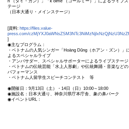
n （タイ・ガン）」「k olme （コールミー）」によるライブス
テージ
（日本大通り・メインステージ）
[資料:
https://files.value-
press.com/czMjYXJ0aWNsZSM3NTc3NiMzNjIxNzQjNzU3NzZf
]
◉主なプログラム：
・ベトナムの人気シンガー「Hoàng Dũng（ホアン・ズン）」
よるスペシャルライブ
・アンバサダー、スペシャルサポーターによるライブステージ
・ベトナムの伝統芸能「水上人形劇」や伝統舞踊・音楽などの
パフォーマンス
・ベトナム人留学生スピーチコンテスト 等
◉開催日：9月13日（土）・14日（日）10:00～18:00
◉施設名：日本大通り、神奈川県庁本庁舎、象の鼻パーク
◉イベントURL：