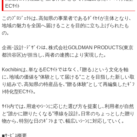
ECｻｲﾄ
このﾌﾟﾛｼﾞｪｸﾄは､高知県の事業者であるﾀﾞｲｾｲが主体となり､
地域の魅力を全国へ届けることを目的に立ち上げられたも
の｡
企画･設計･ﾃﾞｻﾞｲﾝは､株式会社GOLDMAN PRODUCTS(東京
都渋谷区)が担当し､両者の連携により実現した｡
Kochibinは､単なるECｻｲﾄではなく､｢贈る｣という文化を軸
に､地域の価値を“体験として届ける”ことを目指した新しい取
り組みで､高知県の特産品を､“贈る体験”として再編集したｷﾞﾌ
ﾄ特化型ECｻｲﾄ｡
ｻｲﾄ内では､用途やｼｰﾝに応じた選び方を提案し､利用者が自然
と“誰かに贈りたくなる”導線を設計｡日常のちょっとした贈り
物から､特別な日のｷﾞﾌﾄまで､幅広いｼｰﾝに対応していく｡
■ｻｰﾋﾞｽ概要