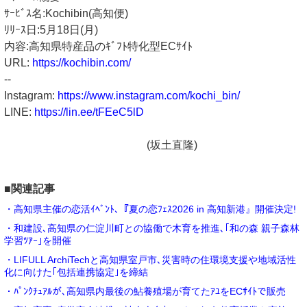
ｻｰﾋﾞｽ名:Kochibin(高知便)
ﾘﾘｰｽ日:5月18日(月)
内容:高知県特産品のｷﾞﾌﾄ特化型ECｻｲﾄ
URL:
https://kochibin.com/
--
Instagram:
https://www.instagram.com/kochi_bin/
LINE:
https://lin.ee/tFEeC5lD
(坂土直隆)
■関連記事
・高知県主催の恋活ｲﾍﾞﾝﾄ､『夏の恋ﾌｪｽ2026 in 高知新港』開催決定!
・和建設､高知県の仁淀川町との協働で木育を推進､｢和の森 親子森林
学習ﾂｱｰ｣を開催
・LIFULL ArchiTechと高知県室戸市､災害時の住環境支援や地域活性
化に向けた｢包括連携協定｣を締結
・ﾊﾟﾝｸﾁｭｱﾙが､高知県内最後の鮎養殖場が育てたｱﾕをECｻｲﾄで販売