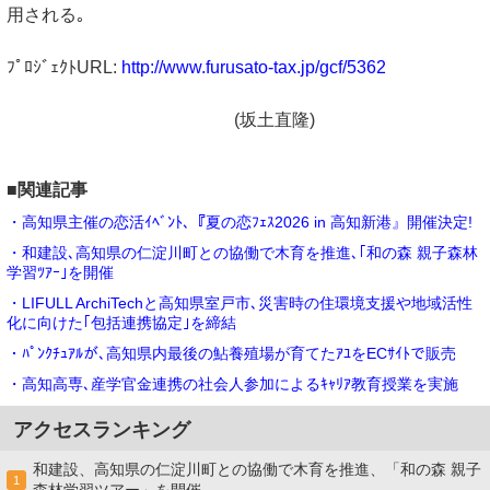
用される｡
ﾌﾟﾛｼﾞｪｸﾄURL:
http://www.furusato-tax.jp/gcf/5362
(坂土直隆)
■関連記事
・高知県主催の恋活ｲﾍﾞﾝﾄ､『夏の恋ﾌｪｽ2026 in 高知新港』開催決定!
・和建設､高知県の仁淀川町との協働で木育を推進､｢和の森 親子森林
学習ﾂｱｰ｣を開催
・LIFULL ArchiTechと高知県室戸市､災害時の住環境支援や地域活性
化に向けた｢包括連携協定｣を締結
・ﾊﾟﾝｸﾁｭｱﾙが､高知県内最後の鮎養殖場が育てたｱﾕをECｻｲﾄで販売
・高知高専､産学官金連携の社会⼈参加によるｷｬﾘｱ教育授業を実施
アクセスランキング
和建設、高知県の仁淀川町との協働で木育を推進、「和の森 親子
1