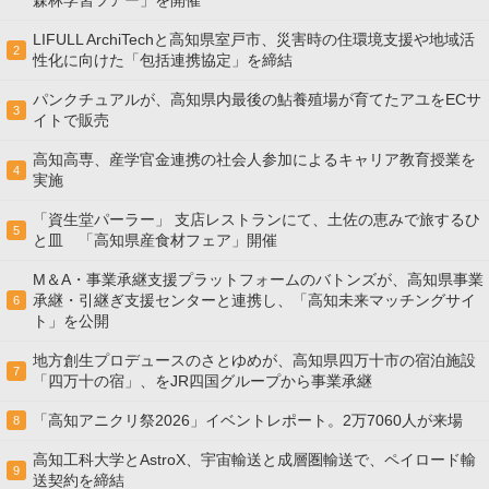
森林学習ツアー」を開催
LIFULL ArchiTechと高知県室戸市、災害時の住環境支援や地域活
2
性化に向けた「包括連携協定」を締結
パンクチュアルが、高知県内最後の鮎養殖場が育てたアユをECサ
3
イトで販売
高知高専、産学官金連携の社会⼈参加によるキャリア教育授業を
4
実施
「資生堂パーラー」 支店レストランにて、土佐の恵みで旅するひ
5
と皿 「高知県産食材フェア」開催
M＆A・事業承継支援プラットフォームのバトンズが、高知県事業
承継・引継ぎ支援センターと連携し、「高知未来マッチングサイ
6
ト」を公開
地方創生プロデュースのさとゆめが、高知県四万十市の宿泊施設
7
「四万十の宿」、をJR四国グループから事業承継
「高知アニクリ祭2026」イベントレポート。2万7060人が来場
8
高知工科大学とAstroX、宇宙輸送と成層圏輸送で、ペイロード輸
9
送契約を締結