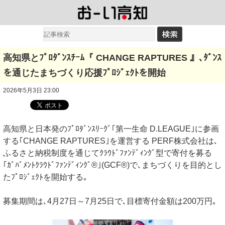
高知県とﾌﾟﾛﾀﾞﾝｽﾁｰﾑ『 CHANGE RAPTURES 』､ﾀﾞﾝｽ
を通じたまちづくり応援ﾌﾟﾛｼﾞｪｸﾄを開始
2026年5月3日 23:00
高知県と日本発のﾌﾟﾛﾀﾞﾝｽﾘｰｸﾞ｢第一生命 D.LEAGUE｣に参画
する｢CHANGE RAPTURES｣を運営する PERF株式会社は､
ふるさと納税制度を通じてｸﾗｳﾄﾞﾌｧﾝﾃﾞｨﾝｸﾞ型で寄付を募る
｢ｶﾞﾊﾞﾒﾝﾄｸﾗｳﾄﾞﾌｧﾝﾃﾞｨﾝｸﾞ®｣(GCF®)で､まちづくりを目的とし
たﾌﾟﾛｼﾞｪｸﾄを開始する｡
募集期間は､4月27日～7月25日で､目標寄付金額は200万円｡