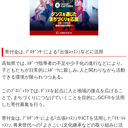
寄付金は､ﾌﾟﾛﾀﾞﾝｻｰによる｢出張ﾚｯｽﾝ｣などに活用
高知県では､ｽﾎﾟｰﾂ指導者の不足や少子化の進行などにより､
子どもたちが日常的にｽﾎﾟｰﾂに親しみ､人と関わりながら活動
できる環境が限られつつある｡
このﾌﾟﾛｼﾞｪｸﾄでは､ﾀﾞﾝｽを起点に人と地域の接点を広げるこ
とで､まちづくりにつなげていくことを目的に､GCF®を活用
した寄付募集を行う｡
寄付金は､ﾌﾟﾛﾀﾞﾝｻｰによる｢出張ﾚｯｽﾝ｣やICTを活用した｢ﾘﾓｰﾄﾚ
ｯｽﾝ｣､将来世代への｢よさこい｣文化継承などの取り組みに活