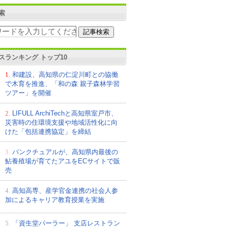
索
スランキング トップ10
1.
和建設、高知県の仁淀川町との協働
で木育を推進、「和の森 親子森林学習
ツアー」を開催
2.
LIFULL ArchiTechと高知県室戸市、
災害時の住環境支援や地域活性化に向
けた「包括連携協定」を締結
3.
パンクチュアルが、高知県内最後の
鮎養殖場が育てたアユをECサイトで販
売
4.
高知高専、産学官金連携の社会⼈参
加によるキャリア教育授業を実施
5.
「資生堂パーラー」 支店レストラン