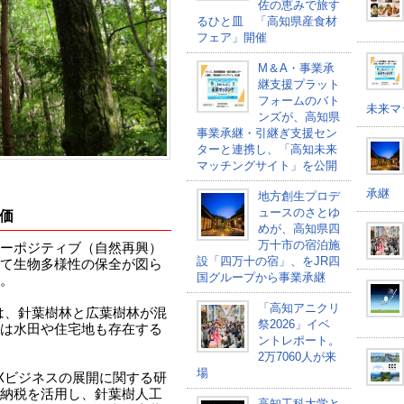
佐の恵みで旅す
るひと皿 「高知県産食材
フェア」開催
M＆A・事業承
継支援プラット
フォームのバト
未来マ
ンズが、高知県
事業承継・引継ぎ支援セン
ターと連携し、「高知未来
マッチングサイト」を公開
承継
地方創生プロデ
ュースのさとゆ
価
めが、高知県四
万十市の宿泊施
ーポジティブ（自然再興）
設「四万十の宿」、をJR四
て生物多様性の保全が図ら
国グループから事業承継
。
「高知アニクリ
」は、針葉樹林と広葉樹林が混
祭2026」イベ
は水田や住宅地も存在する
ントレポート。
2万7060人が来
場
Xビジネスの展開に関する研
納税を活用し、針葉樹人工
高知工科大学と