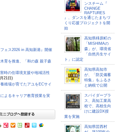
ンスチーム『
CHANGE
RAPTURES
』、ダンスを通じたまちづ
くり応援プロジェクトを開
始
高知県梼原町の
「MISHIMAの
森」が、環境省
ス2026 in 高知新港』開催
「自然共生サイ
ト」に認定
木育を推進、「和の森 親子森
高知県高知市
戸市、災害時の住環境支援や地域活性
が、「防災備蓄
7月21日)
特集」をふるさ
養殖場が育てたアユをECサイ
と納税で公開
スパイダープラ
加によるキャリア教育授業を実
ス、高知工業高
校で、高校生向
けに建設DX授
業を実施
高知県芸西村
が、築100年の