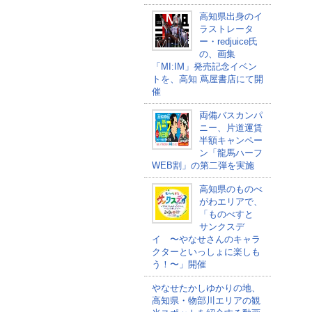
高知県出身のイ
ラストレータ
ー・redjuice氏
の、画集
「MI:IM」発売記念イベン
トを、高知 蔦屋書店にて開
催
両備バスカンパ
ニー、片道運賃
半額キャンペー
ン「龍馬ハーフ
WEB割」の第二弾を実施
高知県のものべ
がわエリアで、
「ものべすと
サンクスデ
イ 〜やなせさんのキャラ
クターといっしょに楽しも
う！〜」開催
やなせたかしゆかりの地、
高知県・物部川エリアの観