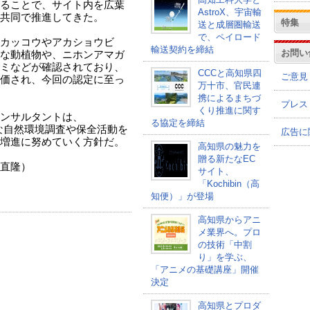
ることで、サイト内を広葉
AstroX、宇宙輸
共同で推進してきた。
特集
送と成層圏輸送
で、ペイロード
カッコウやアカショウビ
輸送契約を締結
お問い
な動植物や、ニホンアマガ
ミなどが確認されており、
CCCと高知県四
ご意見
価され、今回の認定に至っ
万十市、官民連
携によるまちづ
プレス
くり推進に関す
ンサルタントは、
る協定を締結
的な自然環境調査や保全活動を
広告に
増進に努めていく方針だ。
高知県の魅力を
贈る新たなEC
）
サイト、
「Kochibin（高
品
知便）」が登場
高知県からアニ
メ業界へ。プロ
の技術「中割
り」を学ぶ、
「アニメの基礎講座」開催
決定
高知県とプロダ