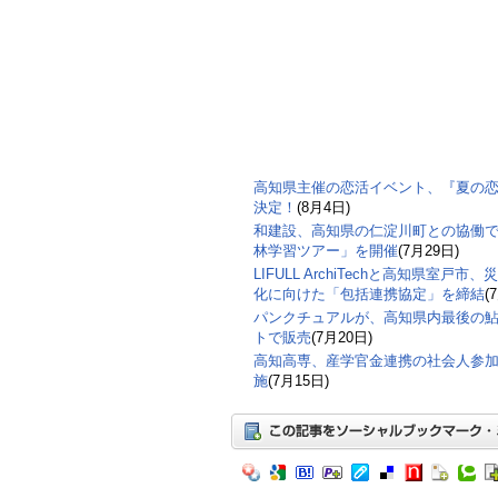
高知県主催の恋活イベント、『夏の恋フェ
決定！
(8月4日)
和建設、高知県の仁淀川町との協働で
林学習ツアー」を開催
(7月29日)
LIFULL ArchiTechと高知県室
化に向けた「包括連携協定」を締結
(
パンクチュアルが、高知県内最後の鮎
トで販売
(7月20日)
高知高専、産学官金連携の社会⼈参
施
(7月15日)