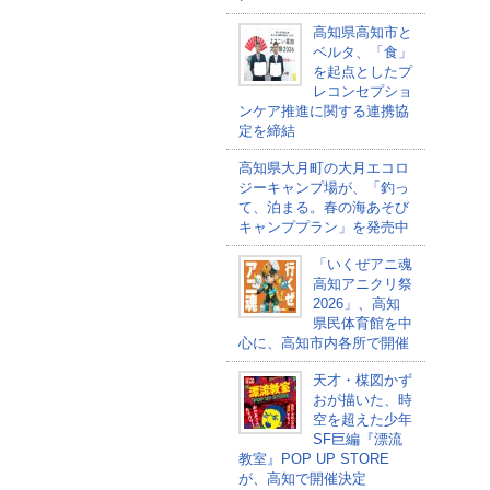
高知県高知市と
ベルタ、「食」
を起点としたプ
レコンセプショ
ンケア推進に関する連携協
定を締結
高知県大月町の大月エコロ
ジーキャンプ場が、「釣っ
て、泊まる。春の海あそび
キャンププラン」を発売中
「いくぜアニ魂
高知アニクリ祭
2026」、高知
県民体育館を中
心に、高知市内各所で開催
天才・楳図かず
おが描いた、時
空を超えた少年
SF巨編『漂流
教室』POP UP STORE
が、高知で開催決定