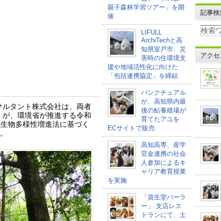
親子森林学習ツアー」を開
記事検
催
LIFULL
ArchiTechと高
知県室戸市、災
アクセ
害時の住環境支
援や地域活性化に向けた
「包括連携協定」を締結
パンクチュアル
が、高知県内最
サルタント株式会社は、両者
後の鮎養殖場が
森」が、環境省が推進する令和
育てたアユを
域生物多様性増進法に基づく
ECサイトで販売
。
高知高専、産学
官金連携の社会
⼈参加によるキ
ャリア教育授業
を実施
「資生堂パーラ
ー」 支店レス
トランにて、土