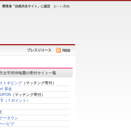
が、環境省「自然共生サイト」に認定
お～い高知
方太平洋沖地震の寄付サイト一覧
ストギビング
（マッチング寄付）
oo! 基金
UPON
（マッチング寄付）
SITE（Ｔポイント）
E
ゲータウン
ーバピグ