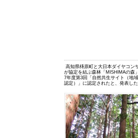
高知県梼原町と大日本ダイヤコン
が協定を結ぶ森林「MISHIMAの
7年度第3回「自然共生サイト（地
認定）」に認定されたと、発表した