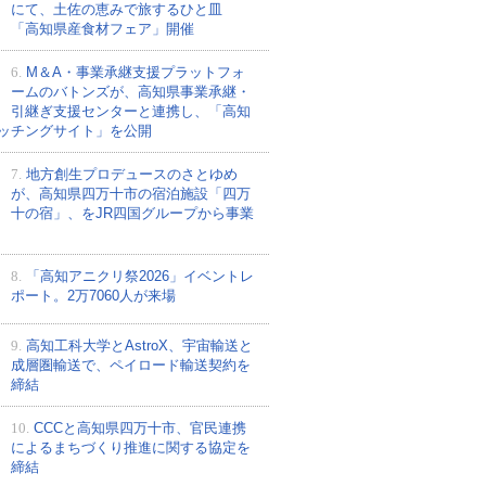
にて、土佐の恵みで旅するひと皿
「高知県産食材フェア」開催
6.
M＆A・事業承継支援プラットフォ
ームのバトンズが、高知県事業承継・
引継ぎ支援センターと連携し、「高知
ッチングサイト」を公開
7.
地方創生プロデュースのさとゆめ
が、高知県四万十市の宿泊施設「四万
十の宿」、をJR四国グループから事業
8.
「高知アニクリ祭2026」イベントレ
ポート。2万7060人が来場
9.
高知工科大学とAstroX、宇宙輸送と
成層圏輸送で、ペイロード輸送契約を
締結
10.
CCCと高知県四万十市、官民連携
によるまちづくり推進に関する協定を
締結