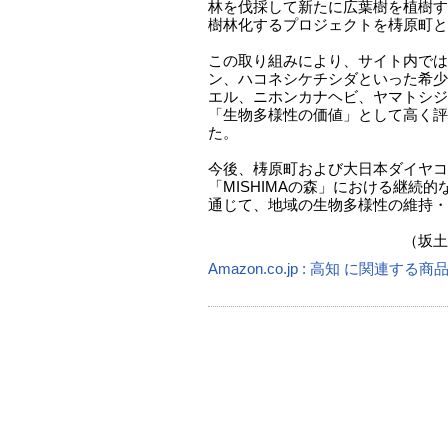
林を伐採して新たに広葉樹を植樹す
樹林化するプロジェクトを梼原町と
この取り組みにより、サイト内では
ン、ハコネシケチシダといった希少
エル、ニホンカナヘビ、ヤマトシジ
「生物多様性の価値」として高く評
た。
今後、梼原町および大日本ダイヤコ
「MISHIMAの森」における継続
通じて、地域の生物多様性の維持・
（坂土直隆
Amazon.co.jp : 高知 に関連する商