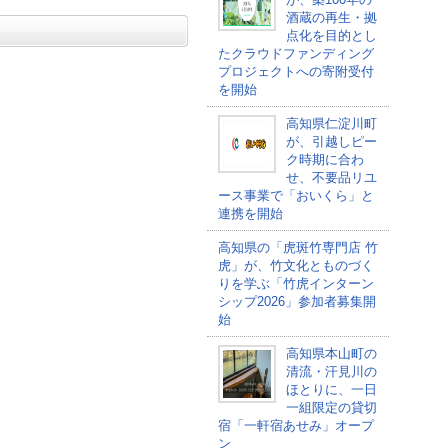
酒蔵の再生・拠
点化を目的とし
たクラウドファンディング
プロジェクトへの寄附受付
を開始
高知県仁淀川町
が、引越しピー
ク時期に合わ
せ、不要品リユ
ース事業で「おいくら」と
連携を開始
高知県の「虎斑竹専門店 竹
虎」が、竹文化とものづく
りを学ぶ「竹虎インターン
シップ2026」参加者募集開
始
高知県本山町の
清流・汗見川の
ほとりに、一日
一組限定の貸切
宿「一軒宿あせみ」オープ
ン