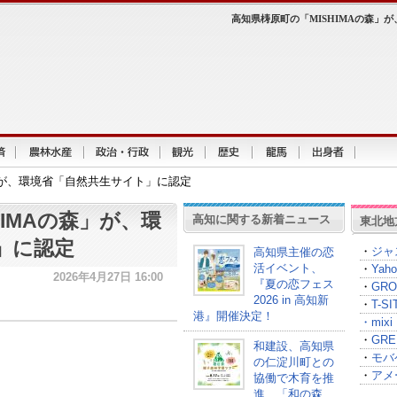
高知県梼原町の「MISHIMAの森」
」が、環境省「自然共生サイト」に認定
IMAの森」が、環
高知に関する新着ニュース
東北地
」に認定
・
ジャ
高知県主催の恋
活イベント、
・
Yah
2026年4月27日 16:00
『夏の恋フェス
・
GRO
2026 in 高知新
・
T-
港』開催決定！
・
mixi
・
GRE
和建設、高知県
・
モバ
の仁淀川町との
・
アメ
協働で木育を推
進、「和の森