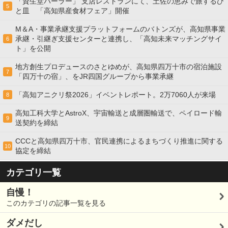
「資生堂パーラー」 支店レストランにて、土佐の恵みで旅するひ
5
と皿 「高知県産食材フェア」開催
M＆A・事業承継支援プラットフォームのバトンズが、高知県事業
承継・引継ぎ支援センターと連携し、「高知未来マッチングサイ
6
ト」を公開
地方創生プロデュースのさとゆめが、高知県四万十市の宿泊施設
7
「四万十の宿」、をJR四国グループから事業承継
「高知アニクリ祭2026」イベントレポート。2万7060人が来場
8
高知工科大学とAstroX、宇宙輸送と成層圏輸送で、ペイロード輸
9
送契約を締結
CCCと高知県四万十市、官民連携によるまちづくり推進に関する
10
協定を締結
カテゴリ一覧
自慢！
このカテゴリの記事一覧を見る
ダメだし