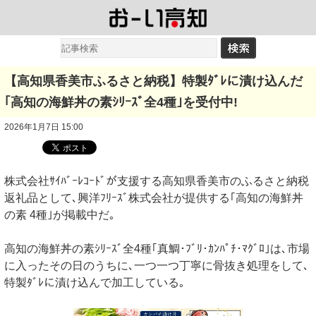
【高知県香美市ふるさと納税】特製ﾀﾞﾚに漬け込んだ
｢高知の海鮮丼の素ｼﾘｰｽﾞ全4種｣を受付中!
2026年1月7日 15:00
株式会社ｻｲﾊﾞｰﾚｺｰﾄﾞが支援する高知県香美市のふるさと納税
返礼品として､興洋ﾌﾘｰｽﾞ株式会社が提供する｢高知の海鮮丼
の素 4種｣が掲載中だ｡
高知の海鮮丼の素ｼﾘｰｽﾞ全4種｢真鯛･ﾌﾞﾘ･ｶﾝﾊﾟﾁ･ﾏｸﾞﾛ｣は､市場
に入ったその日のうちに､一つ一つ丁寧に骨抜き処理をして､
特製ﾀﾞﾚに漬け込んで加工している｡