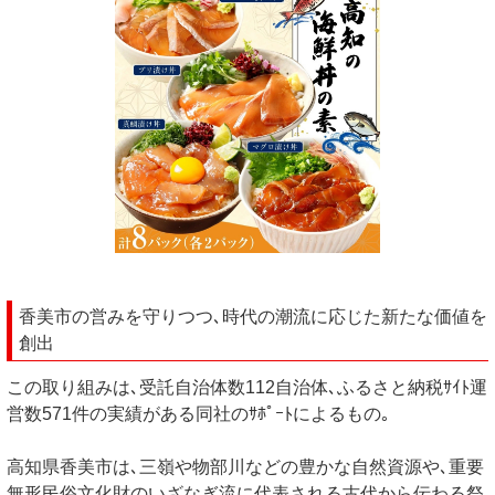
香美市の営みを守りつつ､時代の潮流に応じた新たな価値を
創出
この取り組みは､受託自治体数112自治体､ふるさと納税ｻｲﾄ運
営数571件の実績がある同社のｻﾎﾟｰﾄによるもの｡
高知県香美市は､三嶺や物部川などの豊かな自然資源や､重要
無形民俗文化財のいざなぎ流に代表される古代から伝わる祭