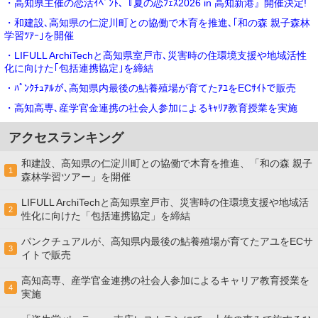
・高知県主催の恋活ｲﾍﾞﾝﾄ､『夏の恋ﾌｪｽ2026 in 高知新港』開催決定!
・和建設､高知県の仁淀川町との協働で木育を推進､｢和の森 親子森林
学習ﾂｱｰ｣を開催
・LIFULL ArchiTechと高知県室戸市､災害時の住環境支援や地域活性
化に向けた｢包括連携協定｣を締結
・ﾊﾟﾝｸﾁｭｱﾙが､高知県内最後の鮎養殖場が育てたｱﾕをECｻｲﾄで販売
・高知高専､産学官金連携の社会⼈参加によるｷｬﾘｱ教育授業を実施
アクセスランキング
和建設、高知県の仁淀川町との協働で木育を推進、「和の森 親子
1
森林学習ツアー」を開催
LIFULL ArchiTechと高知県室戸市、災害時の住環境支援や地域活
2
性化に向けた「包括連携協定」を締結
パンクチュアルが、高知県内最後の鮎養殖場が育てたアユをECサ
3
イトで販売
高知高専、産学官金連携の社会⼈参加によるキャリア教育授業を
4
実施