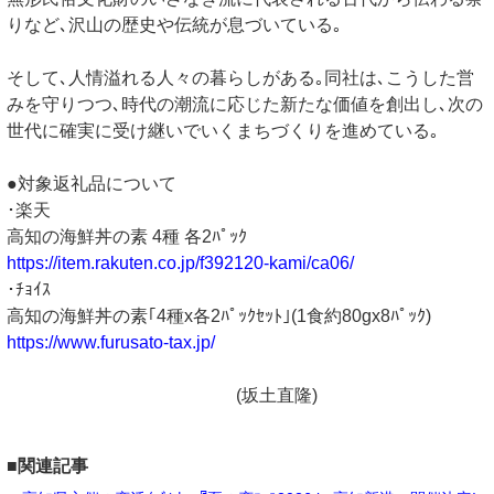
りなど､沢山の歴史や伝統が息づいている｡
そして､人情溢れる人々の暮らしがある｡同社は､こうした営
みを守りつつ､時代の潮流に応じた新たな価値を創出し､次の
世代に確実に受け継いでいくまちづくりを進めている｡
●対象返礼品について
･楽天
高知の海鮮丼の素 4種 各2ﾊﾟｯｸ
https://item.rakuten.co.jp/f392120-kami/ca06/
･ﾁｮｲｽ
高知の海鮮丼の素｢4種x各2ﾊﾟｯｸｾｯﾄ｣(1食約80gx8ﾊﾟｯｸ)
https://www.furusato-tax.jp/
(坂土直隆)
■関連記事