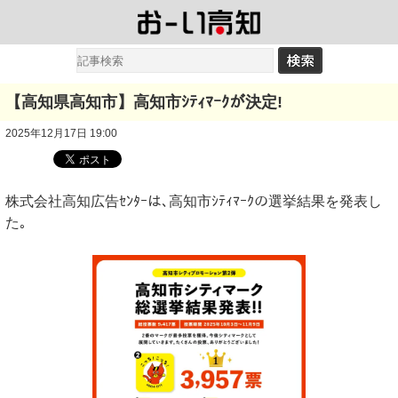
【高知県高知市】高知市ｼﾃｨﾏｰｸが決定!
2025年12月17日 19:00
株式会社高知広告ｾﾝﾀｰは､高知市ｼﾃｨﾏｰｸの選挙結果を発表し
た｡