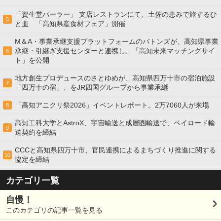
「資生堂パーラー」 支店レストランにて、土佐の恵みで旅するひ
5
と皿 「高知県産食材フェア」開催
M＆A・事業承継支援プラットフォームのバトンズが、高知県事業
承継・引継ぎ支援センターと連携し、「高知未来マッチングサイ
6
ト」を公開
地方創生プロデュースのさとゆめが、高知県四万十市の宿泊施設
7
「四万十の宿」、をJR四国グループから事業承継
「高知アニクリ祭2026」イベントレポート。2万7060人が来場
8
高知工科大学とAstroX、宇宙輸送と成層圏輸送で、ペイロード輸
9
送契約を締結
CCCと高知県四万十市、官民連携によるまちづくり推進に関する
10
協定を締結
カテゴリ一覧
自慢！
このカテゴリの記事一覧を見る