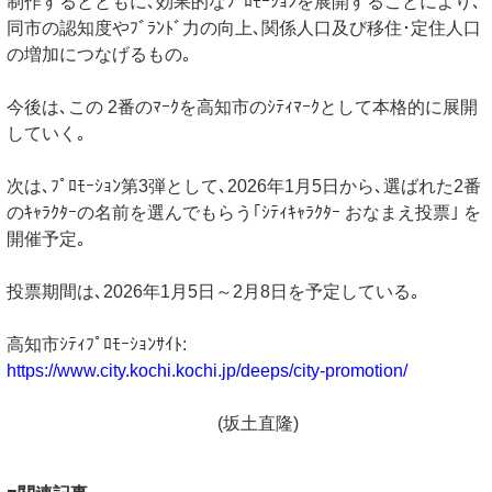
制作するとともに､効果的なﾌﾟﾛﾓｰｼｮﾝを展開することにより､
同市の認知度やﾌﾞﾗﾝﾄﾞ力の向上､関係人口及び移住･定住人口
の増加につなげるもの｡
今後は､この 2番のﾏｰｸを高知市のｼﾃｨﾏｰｸとして本格的に展開
していく｡
次は､ﾌﾟﾛﾓｰｼｮﾝ第3弾として､2026年1月5日から､選ばれた2番
のｷｬﾗｸﾀｰの名前を選んでもらう｢ｼﾃｨｷｬﾗｸﾀｰ おなまえ投票｣ を
開催予定｡
投票期間は､2026年1月5日～2月8日を予定している｡
高知市ｼﾃｨﾌﾟﾛﾓｰｼｮﾝｻｲﾄ:
https://www.city.kochi.kochi.jp/deeps/city-promotion/
(坂土直隆)