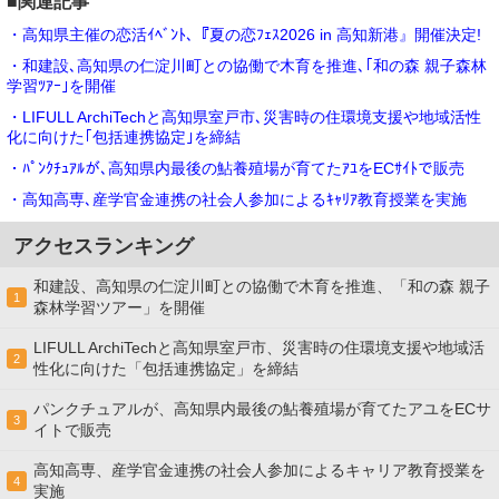
■関連記事
・高知県主催の恋活ｲﾍﾞﾝﾄ､『夏の恋ﾌｪｽ2026 in 高知新港』開催決定!
・和建設､高知県の仁淀川町との協働で木育を推進､｢和の森 親子森林
学習ﾂｱｰ｣を開催
・LIFULL ArchiTechと高知県室戸市､災害時の住環境支援や地域活性
化に向けた｢包括連携協定｣を締結
・ﾊﾟﾝｸﾁｭｱﾙが､高知県内最後の鮎養殖場が育てたｱﾕをECｻｲﾄで販売
・高知高専､産学官金連携の社会⼈参加によるｷｬﾘｱ教育授業を実施
アクセスランキング
和建設、高知県の仁淀川町との協働で木育を推進、「和の森 親子
1
森林学習ツアー」を開催
LIFULL ArchiTechと高知県室戸市、災害時の住環境支援や地域活
2
性化に向けた「包括連携協定」を締結
パンクチュアルが、高知県内最後の鮎養殖場が育てたアユをECサ
3
イトで販売
高知高専、産学官金連携の社会⼈参加によるキャリア教育授業を
4
実施