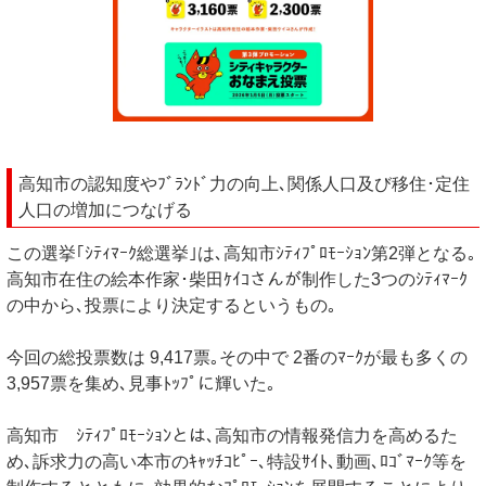
高知市の認知度やﾌﾞﾗﾝﾄﾞ力の向上､関係人口及び移住･定住
人口の増加につなげる
この選挙｢ｼﾃｨﾏｰｸ総選挙｣は､高知市ｼﾃｨﾌﾟﾛﾓｰｼｮﾝ第2弾となる｡
高知市在住の絵本作家･柴田ｹｲｺさんが制作した3つのｼﾃｨﾏｰｸ
の中から､投票により決定するというもの｡
今回の総投票数は 9,417票｡その中で 2番のﾏｰｸが最も多くの
3,957票を集め､見事ﾄｯﾌﾟに輝いた｡
高知市 ｼﾃｨﾌﾟﾛﾓｰｼｮﾝとは､高知市の情報発信力を高めるた
め､訴求力の高い本市のｷｬｯﾁｺﾋﾟｰ､特設ｻｲﾄ､動画､ﾛｺﾞﾏｰｸ等を