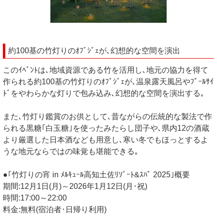
約100基の竹灯りのｵﾌﾞｼﾞｪが､幻想的な空間を演出
このｲﾍﾞﾝﾄは､地域資源である竹を活用し､地元の協力を得て
作られる約100基の竹灯りのｵﾌﾞｼﾞｪが､温泉露天風呂やﾌﾟｰﾙｻｲ
ﾄﾞをやわらかな灯りで包み込み､幻想的な空間を演出する｡
また､竹灯り鑑賞のお供として､昔ながらの伝統的な製法で作
られる黒糖｢白玉糖｣を使ったみたらし団子や､県内12の酒蔵
より厳選した日本酒なども用意し､寒い冬でもほっとするよ
うな地元ならではの味覚も堪能できる｡
●｢竹灯りの宵 in ﾒﾙｷｭｰﾙ高知土佐ﾘｿﾞｰﾄ&ｽﾊﾟ 2025｣概要
期間:12月1日(月)～2026年1月12日(月･祝)
時間:17:00～22:00
料金:無料(宿泊者･日帰り利用)