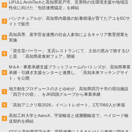
LIFULL ArchiTechと高知県室戸市、災害時の住環境支援や地域活
2
性化に向けた「包括連携協定」を締結
パンクチュアルが、高知県内最後の鮎養殖場が育てたアユをECサ
3
イトで販売
高知高専、産学官金連携の社会⼈参加によるキャリア教育授業を
4
実施
「資生堂パーラー」 支店レストランにて、土佐の恵みで旅するひ
5
と皿 「高知県産食材フェア」開催
M＆A・事業承継支援プラットフォームのバトンズが、高知県事業
承継・引継ぎ支援センターと連携し、「高知未来マッチングサイ
6
ト」を公開
地方創生プロデュースのさとゆめが、高知県四万十市の宿泊施設
7
「四万十の宿」、をJR四国グループから事業承継
「高知アニクリ祭2026」イベントレポート。2万7060人が来場
8
高知工科大学とAstroX、宇宙輸送と成層圏輸送で、ペイロード輸
9
送契約を締結
CCCと高知県四万十市、官民連携によるまちづくり推進に関する