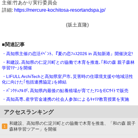
主催:竹あかり実行委員会
詳細:
https://mercure-kochitosa-resortandspa.jp/
(坂土直隆)
■関連記事
・高知県主催の恋活ｲﾍﾞﾝﾄ､『夏の恋ﾌｪｽ2026 in 高知新港』開催決定!
・和建設､高知県の仁淀川町との協働で木育を推進､｢和の森 親子森林
学習ﾂｱｰ｣を開催
・LIFULL ArchiTechと高知県室戸市､災害時の住環境支援や地域活性
化に向けた｢包括連携協定｣を締結
・ﾊﾟﾝｸﾁｭｱﾙが､高知県内最後の鮎養殖場が育てたｱﾕをECｻｲﾄで販売
・高知高専､産学官金連携の社会⼈参加によるｷｬﾘｱ教育授業を実施
アクセスランキング
和建設、高知県の仁淀川町との協働で木育を推進、「和の森 親子
1
森林学習ツアー」を開催