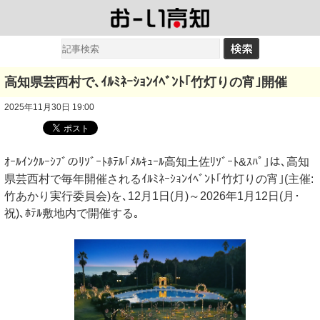
高知県芸西村で､ｲﾙﾐﾈｰｼｮﾝｲﾍﾞﾝﾄ｢竹灯りの宵｣開催
2025年11月30日 19:00
ｵｰﾙｲﾝｸﾙｰｼﾌﾞのﾘｿﾞｰﾄﾎﾃﾙ｢ﾒﾙｷｭｰﾙ高知土佐ﾘｿﾞｰﾄ&ｽﾊﾟ｣は､高知
県芸西村で毎年開催されるｲﾙﾐﾈｰｼｮﾝｲﾍﾞﾝﾄ｢竹灯りの宵｣(主催:
竹あかり実行委員会)を､12月1日(月)～2026年1月12日(月･
祝)､ﾎﾃﾙ敷地内で開催する｡