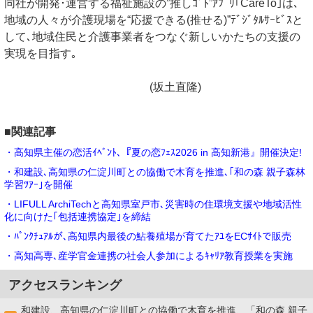
同社が開発･運営する福祉施設の”推しｺﾞﾄ”ｱﾌﾟﾘ｢CareTo｣は､
地域の人々が介護現場を“応援できる(推せる)”ﾃﾞｼﾞﾀﾙｻｰﾋﾞｽと
して､地域住民と介護事業者をつなぐ新しいかたちの支援の
実現を目指す｡
(坂土直隆)
■関連記事
・高知県主催の恋活ｲﾍﾞﾝﾄ､『夏の恋ﾌｪｽ2026 in 高知新港』開催決定!
・和建設､高知県の仁淀川町との協働で木育を推進､｢和の森 親子森林
学習ﾂｱｰ｣を開催
・LIFULL ArchiTechと高知県室戸市､災害時の住環境支援や地域活性
化に向けた｢包括連携協定｣を締結
・ﾊﾟﾝｸﾁｭｱﾙが､高知県内最後の鮎養殖場が育てたｱﾕをECｻｲﾄで販売
・高知高専､産学官金連携の社会⼈参加によるｷｬﾘｱ教育授業を実施
アクセスランキング
和建設、高知県の仁淀川町との協働で木育を推進、「和の森 親子