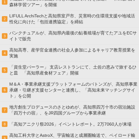
1
森林学習ツアー」を開催
LIFULL ArchiTechと高知県室戸市、災害時の住環境支援や地域活
2
性化に向けた「包括連携協定」を締結
パンクチュアルが、高知県内最後の鮎養殖場が育てたアユをECサ
3
イトで販売
高知高専、産学官金連携の社会⼈参加によるキャリア教育授業を
4
実施
「資生堂パーラー」 支店レストランにて、土佐の恵みで旅するひ
5
と皿 「高知県産食材フェア」開催
M＆A・事業承継支援プラットフォームのバトンズが、高知県事業
承継・引継ぎ支援センターと連携し、「高知未来マッチングサイ
6
ト」を公開
地方創生プロデュースのさとゆめが、高知県四万十市の宿泊施設
7
「四万十の宿」、をJR四国グループから事業承継
「高知アニクリ祭2026」イベントレポート。2万7060人が来場
8
高知工科大学とAstroX、宇宙輸送と成層圏輸送で、ペイロード輸
9