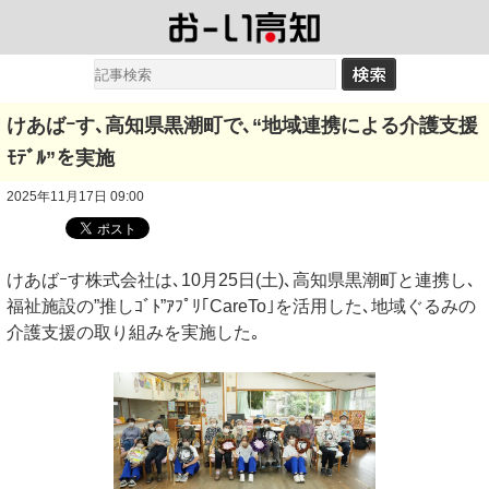
けあばｰす､高知県黒潮町で､“地域連携による介護支援
ﾓﾃﾞﾙ”を実施
2025年11月17日 09:00
けあばｰす株式会社は､10月25日(土)､高知県黒潮町と連携し､
福祉施設の”推しｺﾞﾄ”ｱﾌﾟﾘ｢CareTo｣を活用した､地域ぐるみの
介護支援の取り組みを実施した｡