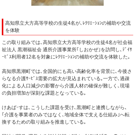
高知県立大方高等学校の生徒4名が､ﾚｸﾘｴｰｼｮﾝの補助や交流
を体験
この取り組みでは､高知県立大方高等学校の生徒4名が社会福
祉法人 黒潮福祉会 通所介護事業所｢しおかぜ｣を訪問し､ﾃﾞｲｻ
ｰﾋﾞｽ利用者12名を対象にﾚｸﾘｴｰｼｮﾝの補助や交流を体験した｡
高知県黒潮町では､全国的にも高い高齢化率を背景に､今後さ
らなる介護ｻｰﾋﾞｽ需要の拡大が見込まれている｡一方で､過疎
化による人口減少の影響から介護人材の確保が難しく､現場
の負担増加が深刻な課題となっている｡
けあばｰすは､こうした課題を受け､黒潮町と連携しながら､
｢介護を事業者のみではなく､地域全体で支える仕組み｣へ転
換するための取り組みを推進している｡