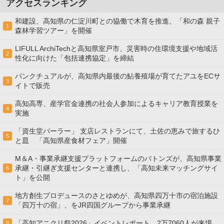
アクセスランキング
和建設、高知県の仁淀川町との協働で木育を推進、「和の森 親子
1
森林学習ツアー」を開催
LIFULL ArchiTechと高知県室戸市、災害時の住環境支援や地域活
2
性化に向けた「包括連携協定」を締結
パンクチュアルが、高知県内最後の鮎養殖場が育てたアユをECサ
3
イトで販売
高知高専、産学官金連携の社会⼈参加によるキャリア教育授業を
4
実施
「資生堂パーラー」 支店レストランにて、土佐の恵みで旅するひ
5
と皿 「高知県産食材フェア」開催
M＆A・事業承継支援プラットフォームのバトンズが、高知県事業
承継・引継ぎ支援センターと連携し、「高知未来マッチングサイ
6
ト」を公開
地方創生プロデュースのさとゆめが、高知県四万十市の宿泊施設
7
「四万十の宿」、をJR四国グループから事業承継
「高知アニクリ祭2026」イベントレポート。2万7060人が来場
8