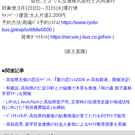
会社､とさでん交通株式会社と共同運行
対象便:3月1日(日)～31日(火)運行便
ｷｬﾝﾍﾟｰﾝ運賃:大人片道2,200円
予約方法:両備ﾊﾞｽ予約ｼｽﾃﾑ(
https://www.ryobi-
bus.jp/exp/svlt/bfw0000
)
発車ｵｰﾗｲﾈｯﾄ(
https://secure.j-bus.co.jp/hon
)
(坂土直隆)
■関連記事
・高知県主催の恋活ｲﾍﾞﾝﾄ､『夏の恋ﾌｪｽ2026 in 高知新港』開催決定!
・和建設､高知県の仁淀川町との協働で木育を推進､｢和の森 親子森林
学習ﾂｱｰ｣を開催
・LIFULL ArchiTechと高知県室戸市､災害時の住環境支援や地域活性
化に向けた｢包括連携協定｣を締結
・ﾊﾟﾝｸﾁｭｱﾙが､高知県内最後の鮎養殖場が育てたｱﾕをECｻｲﾄで販売
・高知高専､産学官金連携の社会⼈参加によるｷｬﾘｱ教育授業を実施