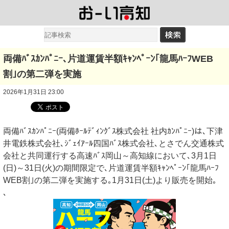
両備ﾊﾞｽｶﾝﾊﾟﾆｰ､片道運賃半額ｷｬﾝﾍﾟｰﾝ｢龍馬ﾊｰﾌWEB
割｣の第二弾を実施
2026年1月31日 23:00
両備ﾊﾞｽｶﾝﾊﾟﾆｰ(両備ﾎｰﾙﾃﾞｨﾝｸﾞｽ株式会社 社内ｶﾝﾊﾟﾆｰ)は､下津
井電鉄株式会社､ｼﾞｪｲｱｰﾙ四国ﾊﾞｽ株式会社､とさでん交通株式
会社と共同運行する高速ﾊﾞｽ岡山～高知線において､3月1日
(日)～31日(火)の期間限定で､片道運賃半額ｷｬﾝﾍﾟｰﾝ｢龍馬ﾊｰﾌ
WEB割｣の第二弾を実施する｡1月31日(土)より販売を開始｡
､