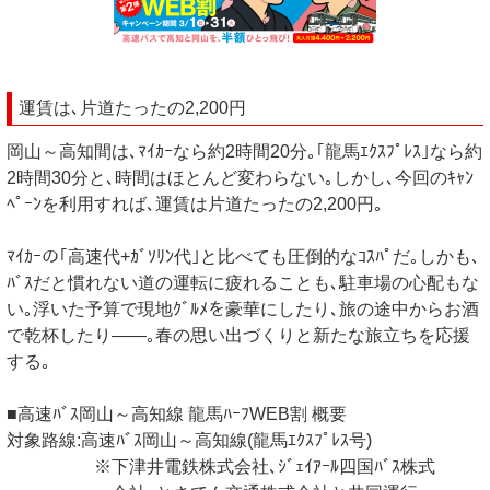
運賃は､片道たったの2,200円
岡山～高知間は､ﾏｲｶｰなら約2時間20分｡｢龍馬ｴｸｽﾌﾟﾚｽ｣なら約
2時間30分と､時間はほとんど変わらない｡しかし､今回のｷｬﾝ
ﾍﾟｰﾝを利用すれば､運賃は片道たったの2,200円｡
ﾏｲｶｰの｢高速代+ｶﾞｿﾘﾝ代｣と比べても圧倒的なｺｽﾊﾟだ｡しかも､
ﾊﾞｽだと慣れない道の運転に疲れることも､駐車場の心配もな
い｡浮いた予算で現地ｸﾞﾙﾒを豪華にしたり､旅の途中からお酒
で乾杯したり――｡春の思い出づくりと新たな旅立ちを応援
する｡
■高速ﾊﾞｽ岡山～高知線 龍馬ﾊｰﾌWEB割 概要
対象路線:高速ﾊﾞｽ岡山～高知線(龍馬ｴｸｽﾌﾟﾚｽ号)
※下津井電鉄株式会社､ｼﾞｪｲｱｰﾙ四国ﾊﾞｽ株式