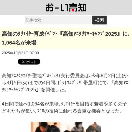
高知のｸﾘｴｲﾀｰ育成ｲﾍﾞﾝﾄ『高知ｱﾆｸﾘｻﾏｰｷｬﾝﾌﾟ2025』に､
1,064名が来場
2025年10月21日 07:00
高知ｱﾆﾒｸﾘｴｲﾀｰ聖地ﾌﾟﾛｼﾞｪｸﾄ実行委員会は､今年8月2日(土)か
ら8月5日(火)までの4日間､ﾄﾞｯﾄｺﾑﾌﾟﾗｻﾞ帯屋町にて､『高知ｱﾆ
ｸﾘｻﾏｰｷｬﾝﾌﾟ2025』を開催した｡
4日間で延べ1,064名が来場､ｸﾘｴｲﾀｰを目指す若者や多くの子
どもたちが集い､ﾌﾟﾛの技術に触れる貴重な機会となった｡