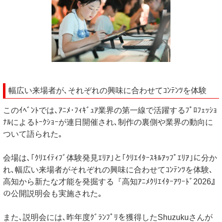
幅広い来場者が､それぞれの興味に合わせてｺﾝﾃﾝﾂを体験
このｲﾍﾞﾝﾄでは､ｱﾆﾒ･ﾌｨｷﾞｭｱ業界の第一線で活躍するﾌﾟﾛﾌｪｯｼｮ
ﾅﾙによるﾄｰｸｼｮｰが連日開催され､制作の裏側や業界の動向に
ついて語られた｡
会場は､｢ｸﾘｴｲﾃｨﾌﾞ体験発見ｴﾘｱ｣と｢ｸﾘｴｲﾀｰｽｷﾙｱｯﾌﾟｴﾘｱ｣に分か
れ､幅広い来場者がそれぞれの興味に合わせてｺﾝﾃﾝﾂを体験､
高知から新たな才能を発掘する『高知ｱﾆﾒｸﾘｴｲﾀｰｱﾜｰﾄﾞ2026』
の公開説明会も実施された｡
また､説明会には､昨年度ｸﾞﾗﾝﾌﾟﾘを獲得したShuzukuさんが