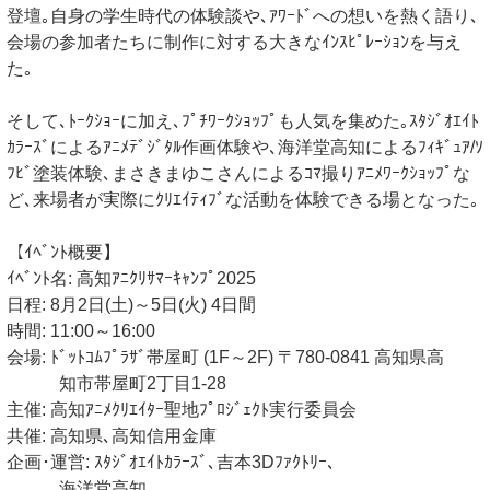
登壇｡自身の学生時代の体験談や､ｱﾜｰﾄﾞへの想いを熱く語り､
会場の参加者たちに制作に対する大きなｲﾝｽﾋﾟﾚｰｼｮﾝを与え
た｡
そして､ﾄｰｸｼｮｰに加え､ﾌﾟﾁﾜｰｸｼｮｯﾌﾟも人気を集めた｡ｽﾀｼﾞｵｴｲﾄ
ｶﾗｰｽﾞによるｱﾆﾒﾃﾞｼﾞﾀﾙ作画体験や､海洋堂高知によるﾌｨｷﾞｭｱ/ｿ
ﾌﾋﾞ塗装体験､まさきまゆこさんによるｺﾏ撮りｱﾆﾒﾜｰｸｼｮｯﾌﾟな
ど､来場者が実際にｸﾘｴｲﾃｨﾌﾞな活動を体験できる場となった｡
【ｲﾍﾞﾝﾄ概要】
ｲﾍﾞﾝﾄ名: 高知ｱﾆｸﾘｻﾏｰｷｬﾝﾌﾟ2025
日程: 8月2日(土)～5日(火) 4日間
時間: 11:00～16:00
会場: ﾄﾞｯﾄｺﾑﾌﾟﾗｻﾞ帯屋町 (1F～2F) 〒780-0841 ⾼知県⾼
知市帯屋町2丁⽬1-28
主催: 高知ｱﾆﾒｸﾘｴｲﾀｰ聖地ﾌﾟﾛｼﾞｪｸﾄ実行委員会
共催: 高知県､高知信用金庫
企画･運営: ｽﾀｼﾞｵｴｲﾄｶﾗｰｽﾞ､吉本3Dﾌｧｸﾄﾘｰ､
海洋堂高知