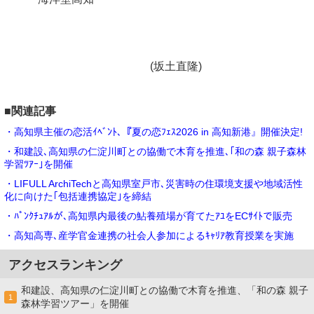
(坂土直隆)
■関連記事
・高知県主催の恋活ｲﾍﾞﾝﾄ､『夏の恋ﾌｪｽ2026 in 高知新港』開催決定!
・和建設､高知県の仁淀川町との協働で木育を推進､｢和の森 親子森林
学習ﾂｱｰ｣を開催
・LIFULL ArchiTechと高知県室戸市､災害時の住環境支援や地域活性
化に向けた｢包括連携協定｣を締結
・ﾊﾟﾝｸﾁｭｱﾙが､高知県内最後の鮎養殖場が育てたｱﾕをECｻｲﾄで販売
・高知高専､産学官金連携の社会⼈参加によるｷｬﾘｱ教育授業を実施
アクセスランキング
和建設、高知県の仁淀川町との協働で木育を推進、「和の森 親子
1
森林学習ツアー」を開催