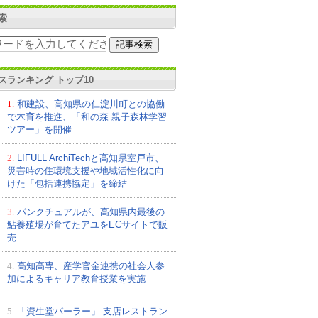
索
スランキング トップ10
1.
和建設、高知県の仁淀川町との協働
で木育を推進、「和の森 親子森林学習
ツアー」を開催
2.
LIFULL ArchiTechと高知県室戸市、
災害時の住環境支援や地域活性化に向
けた「包括連携協定」を締結
3.
パンクチュアルが、高知県内最後の
鮎養殖場が育てたアユをECサイトで販
売
4.
高知高専、産学官金連携の社会⼈参
加によるキャリア教育授業を実施
5.
「資生堂パーラー」 支店レストラン