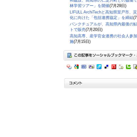
和建設、高知県の仁淀川町との協働で
林学習ツアー」を開催
(7月29日)
LIFULL ArchiTechと高知県室
化に向けた「包括連携協定」を締結
(
パンクチュアルが、高知県内最後の鮎
トで販売
(7月20日)
高知高専、産学官金連携の社会⼈参
施
(7月15日)