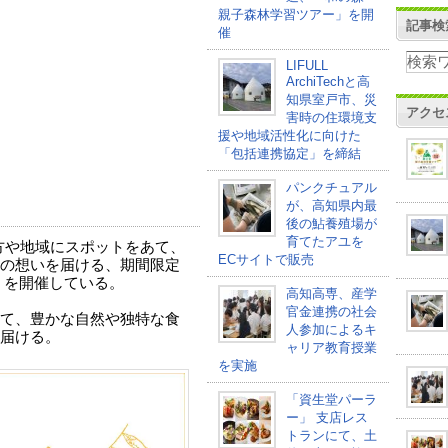
親子森林学習ツアー」を開
記事検
催
LIFULL
ArchiTechと高
知県室戸市、災
アクセ
害時の住環境支
援や地域活性化に向けた
「包括連携協定」を締結
パンクチュアル
が、高知県内最
後の鮎養殖場が
育てたアユを
方や地域にスポットをあて、
ECサイトで販売
の想いを届ける、期間限定
AL」を開催している。
高知高専、産学
官金連携の社会
て、豊かな自然や独特な食
⼈参加によるキ
届ける。
ャリア教育授業
を実施
「資生堂パーラ
ー」 支店レス
トランにて、土