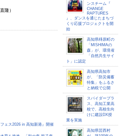
ンスチーム『
CHANGE
）
RAPTURES
』、ダンスを通じたまちづ
品
くり応援プロジェクトを開
始
高知県梼原町の
「MISHIMAの
森」が、環境省
「自然共生サイ
ト」に認定
高知県高知市
が、「防災備蓄
特集」をふるさ
と納税で公開
スパイダープラ
ス、高知工業高
校で、高校生向
けに建設DX授
業を実施
ス2026 in 高知新港』開催
高知県芸西村
が、築100年の