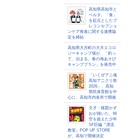
高知県高知市と
ベルタ、「食」
を起点としたプ
レコンセプショ
ンケア推進に関する連携協
定を締結
高知県大月町の大月エコロ
ジーキャンプ場が、「釣っ
て、泊まる。春の海あそび
キャンププラン」を発売中
「いくぜアニ魂
高知アニクリ祭
2026」、高知
県民体育館を中
心に、高知市内各所で開催
天才・楳図かず
おが描いた、時
空を超えた少年
SF巨編『漂流
教室』POP UP STORE
が、高知で開催決定