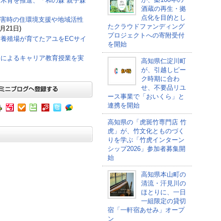
木育を推進、「和の森 親子森
酒蔵の再生・拠
点化を目的とし
戸市、災害時の住環境支援や地域活性
たクラウドファンディング
7月21日)
プロジェクトへの寄附受付
養殖場が育てたアユをECサイ
を開始
加によるキャリア教育授業を実
高知県仁淀川町
が、引越しピー
ク時期に合わ
せ、不要品リユ
ース事業で「おいくら」と
連携を開始
高知県の「虎斑竹専門店 竹
虎」が、竹文化とものづく
りを学ぶ「竹虎インターン
シップ2026」参加者募集開
始
高知県本山町の
清流・汗見川の
ほとりに、一日
一組限定の貸切
宿「一軒宿あせみ」オープ
ン