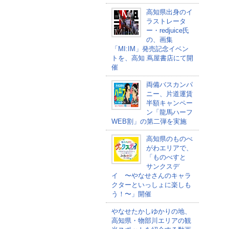
高知県出身のイ
ラストレータ
ー・redjuice氏
の、画集
「MI:IM」発売記念イベン
トを、高知 蔦屋書店にて開
催
両備バスカンパ
ニー、片道運賃
半額キャンペー
ン「龍馬ハーフ
WEB割」の第二弾を実施
高知県のものべ
がわエリアで、
「ものべすと
サンクスデ
イ 〜やなせさんのキャラ
クターといっしょに楽しも
う！〜」開催
やなせたかしゆかりの地、
高知県・物部川エリアの観