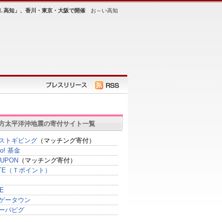
AL 高知」、香川・東京・大阪で開催
お～い高知
方太平洋沖地震の寄付サイト一覧
ストギビング
（マッチング寄付）
oo! 基金
UPON
（マッチング寄付）
SITE（Ｔポイント）
E
ゲータウン
ーバピグ