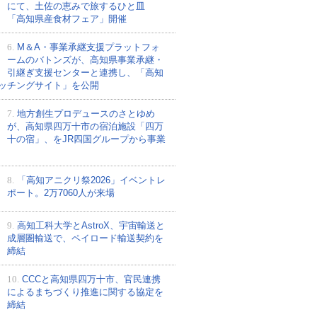
にて、土佐の恵みで旅するひと皿
「高知県産食材フェア」開催
6.
M＆A・事業承継支援プラットフォ
ームのバトンズが、高知県事業承継・
引継ぎ支援センターと連携し、「高知
ッチングサイト」を公開
7.
地方創生プロデュースのさとゆめ
が、高知県四万十市の宿泊施設「四万
十の宿」、をJR四国グループから事業
8.
「高知アニクリ祭2026」イベントレ
ポート。2万7060人が来場
9.
高知工科大学とAstroX、宇宙輸送と
成層圏輸送で、ペイロード輸送契約を
締結
10.
CCCと高知県四万十市、官民連携
によるまちづくり推進に関する協定を
締結