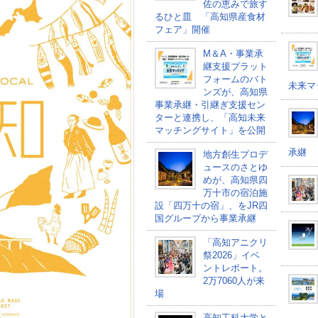
佐の恵みで旅す
るひと皿 「高知県産食材
フェア」開催
M＆A・事業承
継支援プラット
フォームのバト
未来マ
ンズが、高知県
事業承継・引継ぎ支援セン
ターと連携し、「高知未来
マッチングサイト」を公開
承継
地方創生プロデ
ュースのさとゆ
めが、高知県四
万十市の宿泊施
設「四万十の宿」、をJR四
国グループから事業承継
「高知アニクリ
祭2026」イベ
ントレポート。
2万7060人が来
場
高知工科大学と