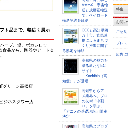
AstroX、宇宙輸
特集
送と成層圏輸送
で、ペイロード
輸送契約を締結
お問い
フト品まで、幅広く展示
CCCと高知県四
ご意見
万十市、官民連
携によるまちづ
プレス
ハーブ、塩、ボカシロッ
くり推進に関す
飲食品から、陶器やアート＆
る協定を締結
広告に
。
高知県の魅力を
贈る新たなEC
サイト、
「Kochibin（高
知便）」が登場
丸亀町グリーン高松店
高知県からアニ
メ業界へ。プロ
の技術「中割
ズビジネスタワー店
り」を学ぶ、
「アニメの基礎講座」開催
決定
高知県とプロダ