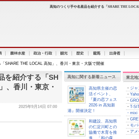
高知のつくり手や名産品を紹介する「SHARE THE LOC
HARE THE LOCAL 高知」、香川・東京・大阪で開催
品を紹介する「SH
高知に関する新着ニュース
東北地
 高知」、香川・東京・
・
ジャ
高知県主催の恋
活イベント、
・
Yah
『夏の恋フェス
・
GRO
2026 in 高知新
2025年9月14日 07:00
・
T-
港』開催決定！
・
mixi
・
GRE
和建設、高知県
・
モバ
の仁淀川町との
・
アメ
協働で木育を推
進、「和の森