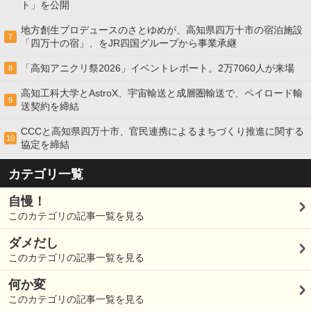
ト」を公開
地方創生プロデュースのさとゆめが、高知県四万十市の宿泊施設
7
「四万十の宿」、をJR四国グループから事業承継
「高知アニクリ祭2026」イベントレポート。2万7060人が来場
8
高知工科大学とAstroX、宇宙輸送と成層圏輸送で、ペイロード輸
9
送契約を締結
CCCと高知県四万十市、官民連携によるまちづくり推進に関する
10
協定を締結
カテゴリ一覧
自慢！
このカテゴリの記事一覧を見る
ダメだし
このカテゴリの記事一覧を見る
何か変
このカテゴリの記事一覧を見る