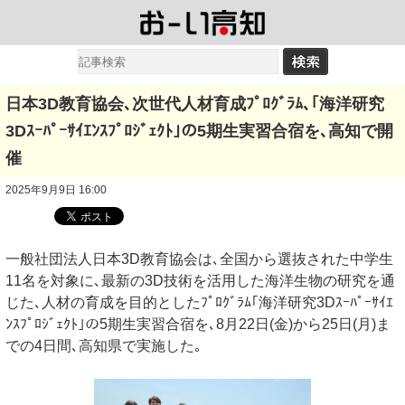
日本3D教育協会､次世代人材育成ﾌﾟﾛｸﾞﾗﾑ､｢海洋研究
3Dｽｰﾊﾟｰｻｲｴﾝｽﾌﾟﾛｼﾞｪｸﾄ｣の5期生実習合宿を､高知で開
催
2025年9月9日 16:00
一般社団法人日本3D教育協会は､全国から選抜された中学生
11名を対象に､最新の3D技術を活用した海洋生物の研究を通
じた､人材の育成を目的としたﾌﾟﾛｸﾞﾗﾑ｢海洋研究3Dｽｰﾊﾟｰｻｲｴ
ﾝｽﾌﾟﾛｼﾞｪｸﾄ｣の5期生実習合宿を､8月22日(金)から25日(月)ま
での4日間､高知県で実施した｡