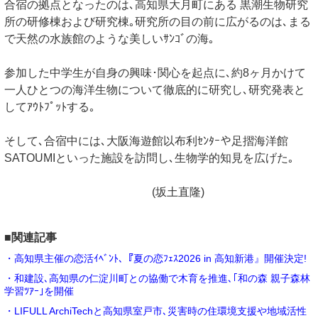
合宿の拠点となったのは､高知県大月町にある 黒潮生物研究
所の研修棟および研究棟｡研究所の目の前に広がるのは､まる
で天然の水族館のような美しいｻﾝｺﾞの海｡
参加した中学生が自身の興味･関心を起点に､約8ヶ月かけて
一人ひとつの海洋生物について徹底的に研究し､研究発表と
してｱｳﾄﾌﾟｯﾄする｡
そして､合宿中には､大阪海遊館以布利ｾﾝﾀｰや足摺海洋館
SATOUMIといった施設を訪問し､生物学的知見を広げた｡
(坂土直隆)
■関連記事
・高知県主催の恋活ｲﾍﾞﾝﾄ､『夏の恋ﾌｪｽ2026 in 高知新港』開催決定!
・和建設､高知県の仁淀川町との協働で木育を推進､｢和の森 親子森林
学習ﾂｱｰ｣を開催
・LIFULL ArchiTechと高知県室戸市､災害時の住環境支援や地域活性