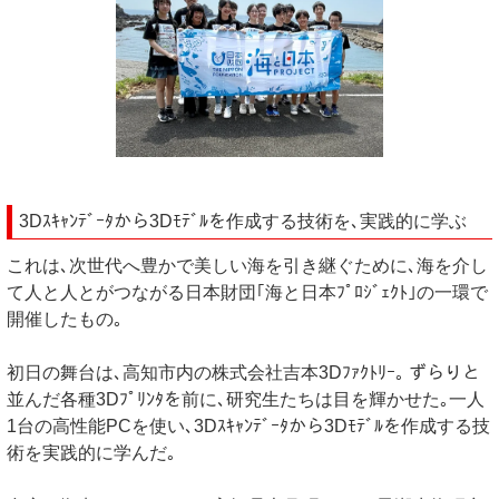
3Dｽｷｬﾝﾃﾞｰﾀから3Dﾓﾃﾞﾙを作成する技術を､実践的に学ぶ
これは､次世代へ豊かで美しい海を引き継ぐために､海を介し
て人と人とがつながる日本財団｢海と日本ﾌﾟﾛｼﾞｪｸﾄ｣の一環で
開催したもの｡
初日の舞台は､高知市内の株式会社吉本3Dﾌｧｸﾄﾘｰ｡ ずらりと
並んだ各種3Dﾌﾟﾘﾝﾀを前に､研究生たちは目を輝かせた｡一人
1台の高性能PCを使い､3Dｽｷｬﾝﾃﾞｰﾀから3Dﾓﾃﾞﾙを作成する技
術を実践的に学んだ｡