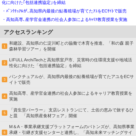
化に向けた｢包括連携協定｣を締結
・ﾊﾟﾝｸﾁｭｱﾙが､高知県内最後の鮎養殖場が育てたｱﾕをECｻｲﾄで販売
・高知高専､産学官金連携の社会⼈参加によるｷｬﾘｱ教育授業を実施
アクセスランキング
和建設、高知県の仁淀川町との協働で木育を推進、「和の森 親子
1
森林学習ツアー」を開催
LIFULL ArchiTechと高知県室戸市、災害時の住環境支援や地域活
2
性化に向けた「包括連携協定」を締結
パンクチュアルが、高知県内最後の鮎養殖場が育てたアユをECサ
3
イトで販売
高知高専、産学官金連携の社会⼈参加によるキャリア教育授業を
4
実施
「資生堂パーラー」 支店レストランにて、土佐の恵みで旅するひ
5
と皿 「高知県産食材フェア」開催
M＆A・事業承継支援プラットフォームのバトンズが、高知県事業
承継・引継ぎ支援センターと連携し、「高知未来マッチングサイ
6