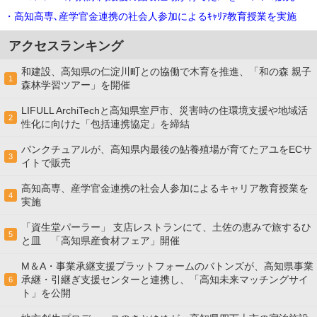
・高知高専､産学官金連携の社会⼈参加によるｷｬﾘｱ教育授業を実施
アクセスランキング
和建設、高知県の仁淀川町との協働で木育を推進、「和の森 親子
1
森林学習ツアー」を開催
LIFULL ArchiTechと高知県室戸市、災害時の住環境支援や地域活
2
性化に向けた「包括連携協定」を締結
パンクチュアルが、高知県内最後の鮎養殖場が育てたアユをECサ
3
イトで販売
高知高専、産学官金連携の社会⼈参加によるキャリア教育授業を
4
実施
「資生堂パーラー」 支店レストランにて、土佐の恵みで旅するひ
5
と皿 「高知県産食材フェア」開催
M＆A・事業承継支援プラットフォームのバトンズが、高知県事業
承継・引継ぎ支援センターと連携し、「高知未来マッチングサイ
6
ト」を公開