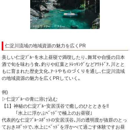
仁淀川流域の地域資源の魅力を広くPR
美しい仁淀ﾌﾞﾙｰを水上昼寝で満喫したり､舞茸や自慢の日本
酒で旬を味わう食､釣りや紅葉とﾄﾚｯｷﾝｸﾞなどｱｳﾄﾄﾞｱ､川とと
もに育まれた歴史文化､ｱｰﾄやものづくりを通し､仁淀川流域
の地域資源の魅力を広くPRしていく｡
例)
▷仁淀ﾌﾞﾙｰの青に溶け込む
【1】神秘の仁淀ﾌﾞﾙｰ安居渓谷で癒しのひとときを‼
｢水上に浮かぶﾍﾞｯﾄﾞで極上のお昼寝｣
代表的な仁淀ﾌﾞﾙｰｽﾎﾟｯﾄの安居渓谷｡川の透明度が抜群のとっ
ておきｽﾎﾟｯﾄで､水上にﾍﾞｯﾄﾞを浮かべて過ごす体験ですお昼