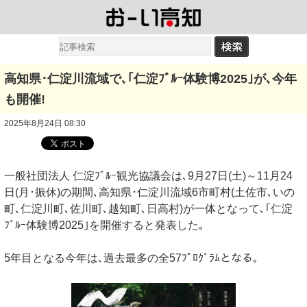
高知県･仁淀川流域で､｢仁淀ﾌﾞﾙｰ体験博2025｣が､今年
も開催!
2025年8月24日 08:30
一般社団法人 仁淀ﾌﾞﾙｰ観光協議会は､9月27日(土)～11月24
日(月･振休)の期間､高知県･仁淀川流域6市町村(土佐市､いの
町､仁淀川町､佐川町､越知町､日高村)が一体となって､｢仁淀
ﾌﾞﾙｰ体験博2025｣を開催すると発表した｡
5年目となる今年は､過去最多の全57ﾌﾟﾛｸﾞﾗﾑとなる｡