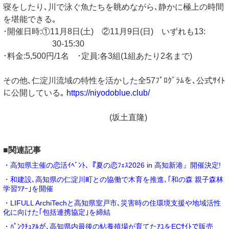
寝をしたり､川で泳ぐ魚たちを眺めながら､静かに極上の時間
を堪能できる｡
･開催日時:①11月8日(土) ②11月9日(日) いずれも13:
30-15:30
･料金:5,500円/1名 ･定員:各3組(1組あたり2名まで)
その他､仁淀川流域の特性を活かした全57ﾌﾟﾛｸﾞﾗﾑを､公式ｻｲﾄ
に公開している｡
https://niyodoblue.club/
(坂土直隆)
■関連記事
・高知県主催の恋活ｲﾍﾞﾝﾄ､『夏の恋ﾌｪｽ2026 in 高知新港』開催決定!
・和建設､高知県の仁淀川町との協働で木育を推進､｢和の森 親子森林
学習ﾂｱｰ｣を開催
・LIFULL ArchiTechと高知県室戸市､災害時の住環境支援や地域活性
化に向けた｢包括連携協定｣を締結
・ﾊﾟﾝｸﾁｭｱﾙが､高知県内最後の鮎養殖場が育てたｱﾕをECｻｲﾄで販売