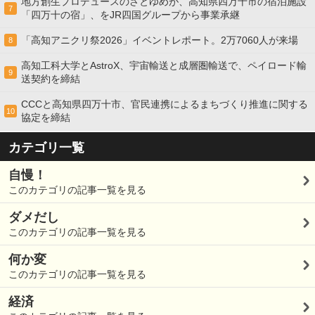
地方創生プロデュースのさとゆめが、高知県四万十市の宿泊施設
7
「四万十の宿」、をJR四国グループから事業承継
「高知アニクリ祭2026」イベントレポート。2万7060人が来場
8
高知工科大学とAstroX、宇宙輸送と成層圏輸送で、ペイロード輸
9
送契約を締結
CCCと高知県四万十市、官民連携によるまちづくり推進に関する
10
協定を締結
カテゴリ一覧
自慢！
このカテゴリの記事一覧を見る
ダメだし
このカテゴリの記事一覧を見る
何か変
このカテゴリの記事一覧を見る
経済