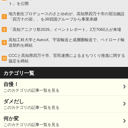
ト」を公開
地方創生プロデュースのさとゆめが、高知県四万十市の宿泊施設
7
「四万十の宿」、をJR四国グループから事業承継
「高知アニクリ祭2026」イベントレポート。2万7060人が来場
8
高知工科大学とAstroX、宇宙輸送と成層圏輸送で、ペイロード輸
9
送契約を締結
CCCと高知県四万十市、官民連携によるまちづくり推進に関する
10
協定を締結
カテゴリ一覧
自慢！
このカテゴリの記事一覧を見る
ダメだし
このカテゴリの記事一覧を見る
何か変
このカテゴリの記事一覧を見る