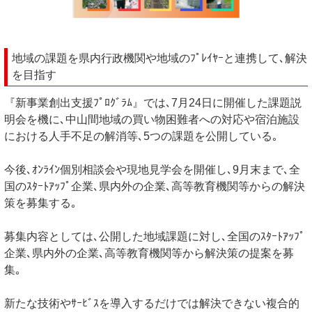
地域の課題を県内行政機関や地域のﾌﾟﾚｲﾔｰと連携して､解決
を目指す
『新事業創出支援ﾌﾟﾛｸﾞﾗﾑ』では､7月24日に開催した課題説
明会を機に､中山間地域の買い物困難者への対応や宿泊施設
における人手不足の解消等､5つの課題を公開している｡
今後､ｵﾝﾗｲﾝ個別相談会や現地見学会を開催し､9月末まで､全
国のｽﾀｰﾄｱｯﾌﾟ企業､県内外の企業､高等教育機関等からの解決
策を募集する｡
募集内容としては､公開した地域課題に対し､全国のｽﾀｰﾄｱｯﾌﾟ
企業､県内外の企業､高等教育機関等から解決策の提案を募
集｡
新たな技術やｻｰﾋﾞｽを導入するだけでは解決できない複合的