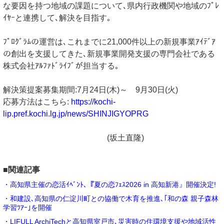
な要因を持つ地域の課題について､県内行政機関や地域のﾌﾟﾚ
ｲﾔｰと連携して､解決を目指す｡
ﾌﾟﾛｸﾞﾗﾑの運営は､これまでに21,000件以上の新規事業ｱｲﾃﾞｱ
の創出を支援してきた､新規事業開発支援の専門会社である
株式会社ｱﾙﾌｧﾄﾞﾗｲﾌﾞが担当する｡
解決策提案募集期間:7月24日(木)～ 9月30日(火)
応募方法はこちら:
https://kochi-
lip.pref.kochi.lg.jp/news/SHINJIGYOPRG
(坂土直隆)
■関連記事
・高知県主催の恋活ｲﾍﾞﾝﾄ､『夏の恋ﾌｪｽ2026 in 高知新港』開催決定!
・和建設､高知県の仁淀川町との協働で木育を推進､｢和の森 親子森林
学習ﾂｱｰ｣を開催
・LIFULL ArchiTechと高知県室戸市､災害時の住環境支援や地域活性