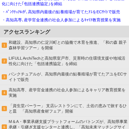
化に向けた｢包括連携協定｣を締結
・ﾊﾟﾝｸﾁｭｱﾙが､高知県内最後の鮎養殖場が育てたｱﾕをECｻｲﾄで販売
・高知高専､産学官金連携の社会⼈参加によるｷｬﾘｱ教育授業を実施
アクセスランキング
和建設、高知県の仁淀川町との協働で木育を推進、「和の森 親子
1
森林学習ツアー」を開催
LIFULL ArchiTechと高知県室戸市、災害時の住環境支援や地域活
2
性化に向けた「包括連携協定」を締結
パンクチュアルが、高知県内最後の鮎養殖場が育てたアユをECサ
3
イトで販売
高知高専、産学官金連携の社会⼈参加によるキャリア教育授業を
4
実施
「資生堂パーラー」 支店レストランにて、土佐の恵みで旅するひ
5
と皿 「高知県産食材フェア」開催
M＆A・事業承継支援プラットフォームのバトンズが、高知県事業
承継・引継ぎ支援センターと連携し、「高知未来マッチングサイ
6