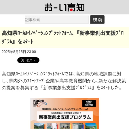
高知県ﾛｰｶﾙｲﾉﾍﾞｰｼｮﾝﾌﾟﾗｯﾄﾌｫｰﾑ､『新事業創出支援ﾌﾟﾛ
ｸﾞﾗﾑ』をｽﾀｰﾄ
2025年8月15日 23:00
高知県ﾛｰｶﾙｲﾉﾍﾞｰｼｮﾝﾌﾟﾗｯﾄﾌｫｰﾑでは､⾼知県の地域課題に対
し､県内外のｽﾀｰﾄｱｯﾌﾟ企業や⾼等教育機関から､新たな解決策
の提案を募集する『新事業創出支援ﾌﾟﾛｸﾞﾗﾑ』をｽﾀｰﾄした｡